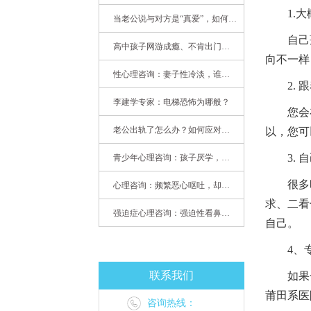
1.大
当老公说与对方是“真爱”，如何挽救婚姻？(始篇)
自己蕞
高中孩子网游成瘾、不肯出门，家长该怎么办？
向不一样
性心理咨询：妻子性冷淡，谁之过
2. 跟
李建学专家：电梯恐怖为哪般？
您会在咨
老公出轨了怎么办？如何应对老公出轨？——婚姻心理专家为您支招
以，您可
3. 自
青少年心理咨询：孩子厌学，整天沉迷手机，网络成瘾，怎么办?
很多时
心理咨询：频繁恶心呕吐，却无身体异常
求、二看
强迫症心理咨询：强迫性看鼻尖，害我无法学习
自己。
4、专
联系我们
如果一个
莆田系医
咨询热线：