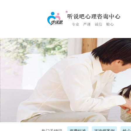
<%Response.Status="404 Moved Permanently"%>