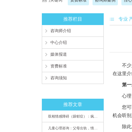
热门关键词
资费标准
咨询师案例
性心
推荐栏目
专业 
咨询师介绍
中心介绍
媒体报道
不少人
资费标准
在这里介
咨询须知
第一
心理咨
推荐文章
您可以
机会听别
双相情感障碍（躁郁症）：疯子如何走向天才
除此之
儿童心理咨询：父母出轨，情感混乱孩子内心的隐秘