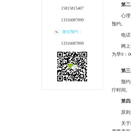
第二
15815815407
心理咨询
13316087099
预约。
微信预约：
电话预约：
13316087099
网上预约：
为早9：0
第三
预约好了
疗时间。
第四
原则上
关于职