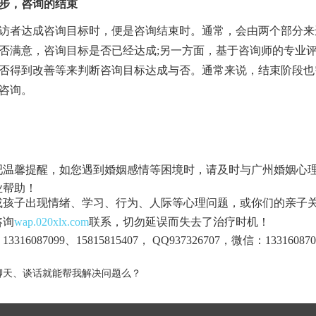
步，咨询的结束
者达成咨询目标时，便是咨询结束时。通常，会由两个部分来
否满意，咨询目标是否已经达成;另一方面，基于咨询师的专业
否得到改善等来判断咨询目标达成与否。通常来说，结束阶段也需
咨询。
吧温馨提醒，如您遇到婚姻感情等困境时，请及时与广州婚姻心
业帮助！
或孩子出现情绪、学习、行为、人际等心理问题，或你们的亲子
咨询
wap.020xlx.com
联系，切勿延误而失去了治疗时机！
3316087099、15815815407， QQ937326707，微信：133160870
聊天、谈话就能帮我解决问题么？