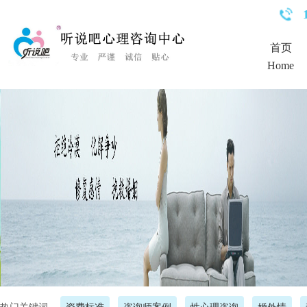
<%Response.Status="404 Moved Permanently"%>
首页
Home