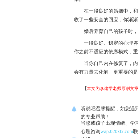
在一段良好的婚姻中，和一
收了一些安全的回应，你渐渐
婚后养育自己的孩子时，把
一段良好、稳定的心理咨询
你之前不适应的依恋模式，重
当你自己内在修复了，内心
会有力量去化解。更重要的
【
本文为李建学老师原创文
听说吧温馨提醒，如您遇
的专业帮助！
当您或孩子出现情绪、学
心理咨询
wap.020xlx.com
联