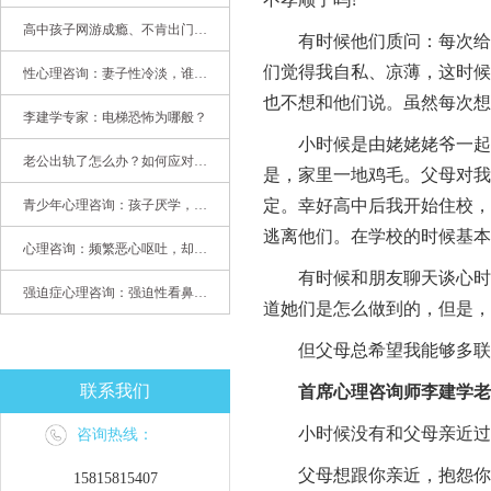
高中孩子网游成瘾、不肯出门，家长该怎么办？
有时候他们质问：每次给你
们觉得我自私、凉薄，这时候
性心理咨询：妻子性冷淡，谁之过
也不想和他们说。虽然每次
李建学专家：电梯恐怖为哪般？
小时候是由姥姥姥爷一起生
老公出轨了怎么办？如何应对老公出轨？——婚姻心理专家为您支招
是，家里一地鸡毛。父母对我
定。幸好高中后我开始住校，
青少年心理咨询：孩子厌学，整天沉迷手机，网络成瘾，怎么办?
逃离他们。在学校的时候基本
心理咨询：频繁恶心呕吐，却无身体异常
有时候和朋友聊天谈心时，
强迫症心理咨询：强迫性看鼻尖，害我无法学习
道她们是怎么做到的，但是，
但父母总希望我能够多联系
联系我们
首席心理咨询师李建学老
小时候没有和父母亲近过的
咨询热线：
父母想跟你亲近，抱怨你不
15815815407