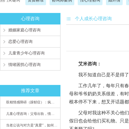
热门关键词
资费标准
咨询师案例
性心理咨询
婚外情
心理咨询
个人成长心理咨询
婚姻家庭心理咨询
恋爱心理咨询
儿童青少年心理咨询
艾米咨询：
情绪困扰心理咨询
我不知道自己是不是得了
工作几年了，每年只有春节
推荐文章
母和爷爷奶奶关系很差，有时
根本停不下来，想叉开话题都
双相情感障碍（躁郁症）：疯子如何走向天才
父母对我这种不关心他们的
儿童心理咨询：父母出轨，情感混乱孩子内心的隐秘
假日也会给他们买礼物。只是
当老公说与对方是“真爱”，如何挽救婚姻？(始篇)
不孝顺了吗?