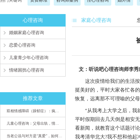
热门关键词
资费标准
咨询师案例
性心理咨询
婚外情
心理咨询
家庭心理咨询
婚姻家庭心理咨询
恋爱心理咨询
儿童青少年心理咨询
文：听说吧
心理咨询师李秀
情绪困扰心理咨询
这次疫情给我们的生活按下
挺美好的，平时大家各忙各的
推荐文章
恢复，远离那不可理喻的父母
“从我考上大学之后，我就
双相情感障碍（躁郁症）：疯子如何走向天才
平时假期回去几天倒是相安无
儿童心理咨询：父母出轨，情感混乱孩子内心的隐秘
看新闻，就教育这个话题讨论
当老公说与对方是“真爱”，如何挽救婚姻？(始篇)
我考清华北大?我不想和他起