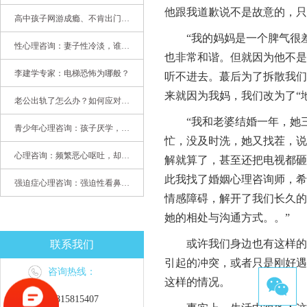
他跟我道歉说不是故意的，只
高中孩子网游成瘾、不肯出门，家长该怎么办？
“我的妈妈是一个脾气很差
性心理咨询：妻子性冷淡，谁之过
也非常和谐。但就因为他不是
李建学专家：电梯恐怖为哪般？
听不进去。蕞后为了拆散我们
来就因为我妈，我们改为了“
老公出轨了怎么办？如何应对老公出轨？——婚姻心理专家为您支招
“我和老婆结婚一年，她三
青少年心理咨询：孩子厌学，整天沉迷手机，网络成瘾，怎么办?
忙，没及时洗，她又找茬，说
心理咨询：频繁恶心呕吐，却无身体异常
解就算了，甚至还把电视都砸
此我找了婚姻心理咨询师，希
强迫症心理咨询：强迫性看鼻尖，害我无法学习
情感障碍，解开了我们长久的
她的相处与沟通方式。。”
或许我们身边也有这样的人
联系我们
引起的冲突，或者只是刚好遇
咨询热线：
这样的情况。
15815815407