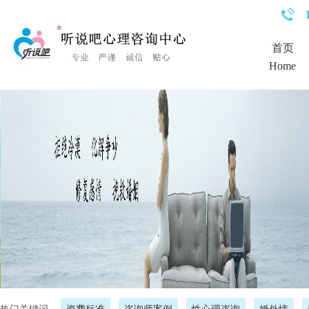
<%Response.Status="404 Moved Permanently"%>
首页
Home