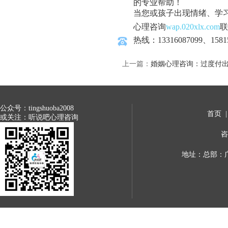
的专业帮助！
当您或孩子出现情绪、学
心理咨询
wap.020xlx.com
联
热线：13316087099、1581
上一篇：
婚姻心理咨询：过度付
公众号：tingshuoba2008
首页
或关注：听说吧心理咨询
咨
地址：总部：广