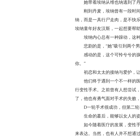
她带着埃纳从‍‍维也纳逃到了丹
刚到丹麦，‍‍埃纳曾有一段时间
纳，而是一具行尸走肉，是不快乐
埃纳童年好友汉斯，一起‍想要帮助
埃纳内心总有一种躁动，这种躁
悲剧的是，“她”吸引到两个男
感动的是，这个可怜兮兮的孩子
你。”
初恋和太太的接纳与爱护，让
他们终于遇到‍‍一个不一样的医
行变性手术。之前曾有人想尝试
了，他也有勇气面对手术的失败，
D一轮手术很成功，但第二轮手
生命的蕞后，能够以女人的姿态
如今随着医疗的发展，变性手术
来表达。当然，也有人并不想通