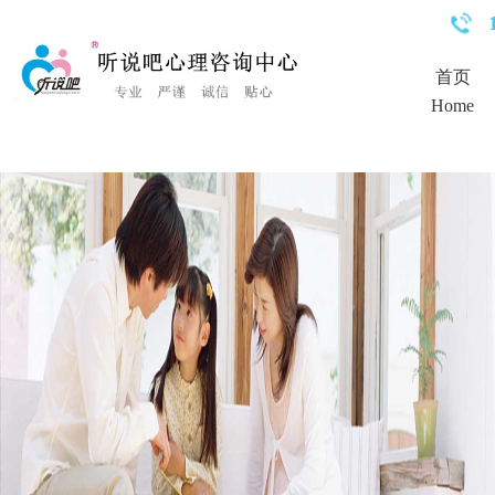
<%Response.Status="404 Moved Permanently"%>
首页
Home