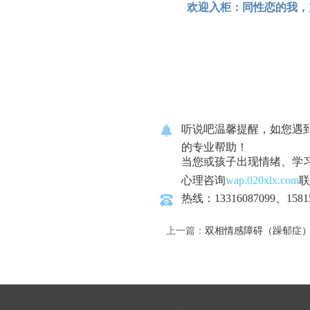
欢迎入柜：同性恋的我，
听说吧温馨提醒，如您遇
的专业帮助！
当您或孩子出现情绪、学
心理咨询
wap.020xlx.com
联
热线：13316087099、1581
上一篇：
双相情感障碍（躁郁症