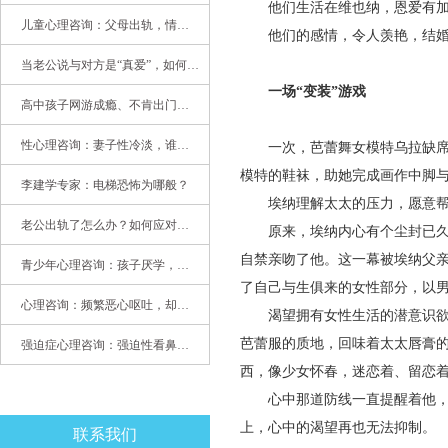
他们生活在维也纳，恩爱有加，
儿童心理咨询：父母出轨，情感混乱孩子内心的隐秘
他们的感情，令人羡艳，结婚6
当老公说与对方是“真爱”，如何挽救婚姻？(始篇)
一场“变装”游戏
高中孩子网游成瘾、不肯出门，家长该怎么办？
性心理咨询：妻子性冷淡，谁之过
一次，芭蕾舞女模特乌拉缺席，
模特的鞋袜，助她完成画作中脚
李建学专家：电梯恐怖为哪般？
埃纳理解太太的压力，愿意帮忙
老公出轨了怎么办？如何应对老公出轨？——婚姻心理专家为您支招
原来，埃纳内心有个尘封已久的
自禁亲吻了他。这一幕被埃纳父
青少年心理咨询：孩子厌学，整天沉迷手机，网络成瘾，怎么办?
了自己与生俱来的女性部分，以
心理咨询：频繁恶心呕吐，却无身体异常
渴望拥有女性生活的潜意识欲望
芭蕾服的质地，回味着太太唇膏
强迫症心理咨询：强迫性看鼻尖，害我无法学习
西，像少女怀春，迷恋着、留恋
心中那道防线一直提醒着他，保
上，心中的渴望再也无法抑制。
联系我们