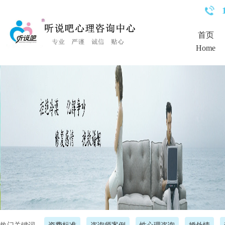
<%Response.Status="404 Moved Permanently"%>
首页
Home