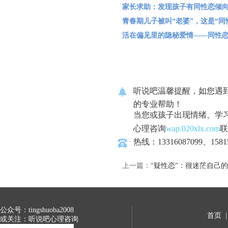
家长求助：发现孩子有同性恋倾向
青春期儿子被叫“老婆”，这是“同
活在偏见里的隐秘爱情——同性
听说吧温馨提醒，如您遇
的专业帮助！
当您或孩子出现情绪、学
心理咨询
wap.020xlx.com
联
热线：13316087099、1581
上一篇：
“疑性恋”：很迷茫自己
公众号：tingshuoba2008
首页
或关注：听说吧心理咨询