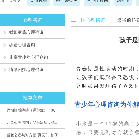
热门关键词
资费标准
咨询师案例
性心理咨询
婚外情
心理咨询
性心理咨询
您当前位
婚姻家庭心理咨询
孩子是
恋爱心理咨询
儿童青少年心理咨询
青春期是性萌动的时期
情绪困扰心理咨询
让孩子们既兴奋又恐惧
这时如果发现孩子喜欢
推荐文章
青少年心理咨询为你解
双相情感障碍（躁郁症）：疯子如何走向天才
儿童心理咨询：父母出轨，情感混乱孩子内心的隐秘
小米是一个17岁的高
感，只要见到对方就会
当老公说与对方是“真爱”，如何挽救婚姻？(始篇)