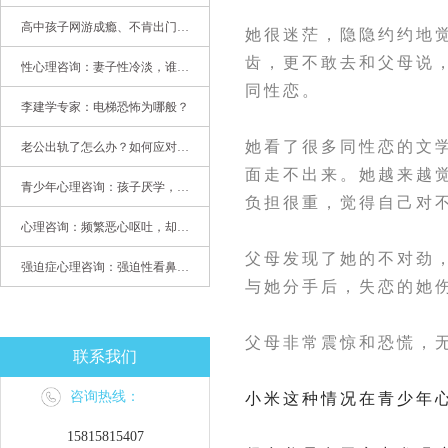
高中孩子网游成瘾、不肯出门，家长该怎么办？
她很迷茫，隐隐约约地
齿，更不敢去和父母说
性心理咨询：妻子性冷淡，谁之过
同性恋。
李建学专家：电梯恐怖为哪般？
她看了很多同性恋的文
老公出轨了怎么办？如何应对老公出轨？——婚姻心理专家为您支招
面走不出来。她越来越
青少年心理咨询：孩子厌学，整天沉迷手机，网络成瘾，怎么办?
负担很重，觉得自己对
心理咨询：频繁恶心呕吐，却无身体异常
父母发现了她的不对劲
强迫症心理咨询：强迫性看鼻尖，害我无法学习
与她分手后，失恋的她
父母非常震惊和恐慌，
联系我们
咨询热线：
小米这种情况在青少年
15815815407