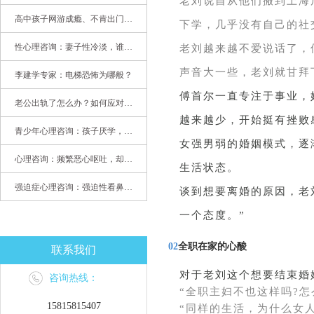
老刘说自从他们搬到上海
高中孩子网游成瘾、不肯出门，家长该怎么办？
下学，几乎没有自己的社
性心理咨询：妻子性冷淡，谁之过
老刘越来越不爱说话了，
声音大一些，老刘就甘拜
李建学专家：电梯恐怖为哪般？
傅首尔一直专注于事业，
老公出轨了怎么办？如何应对老公出轨？——婚姻心理专家为您支招
越来越少，开始挺有挫败
青少年心理咨询：孩子厌学，整天沉迷手机，网络成瘾，怎么办?
女强男弱的婚姻模式，逐
心理咨询：频繁恶心呕吐，却无身体异常
生活状态。
强迫症心理咨询：强迫性看鼻尖，害我无法学习
谈到想要离婚的原因，老
一个态度。”
02
全职在家的心酸
联系我们
对于老刘这个想要结束婚
咨询热线：
“全职主妇不也这样吗?怎
15815815407
“同样的生活，为什么女