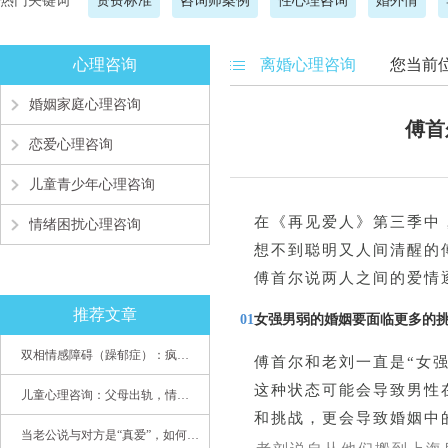
热门关键词
资费标准
咨询师案例
性心理咨询
婚外情
心理咨询
离婚心理咨询
您当前
婚姻家庭心理咨询
傅首
恋爱心理咨询
儿童青少年心理咨询
在《再见爱人》第三季中
情绪困扰心理咨询
想不到聪明又人间清醒的
傅首尔说两人之间的爱情
推荐文章
01
女强男弱的婚姻要面临更多的
双相情感障碍（躁郁症）：疯子如何走向天才
傅首尔和老刘一直是“女
这种状态可能会导致男性
儿童心理咨询：父母出轨，情感混乱孩子内心的隐秘
和挑战，更会导致婚姻中
当老公说与对方是“真爱”，如何挽救婚姻？(始篇)