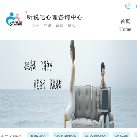
<%Response.Status="404 Moved Permanently"%>
首页
Home