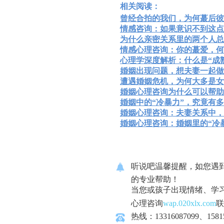
相关阅读：
曾经合拍的我们，为何蕞后彼
情感咨询：如果意识不到这点
为什么亲密关系里的两个人总
情感心理咨询：你的蕞爱，何
心理学深度解析：什么是“成熟
婚姻出现问题，想夫妻一起做
遭遇婚姻危机，为何大多是女
婚姻心理咨询为什么可以帮助
婚姻中的“冷暴力”，究竟有
婚姻心理咨询：夫妻关系中，
婚姻心理咨询：婚姻里的“冷
听说吧温馨提醒，如您遇
的专业帮助！
当您或孩子出现情绪、学
心理咨询
wap.020xlx.com
联
热线：13316087099、1581