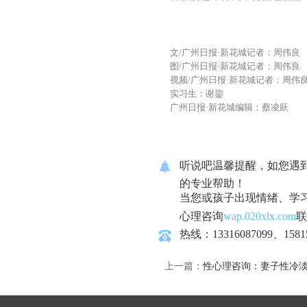
文/广州日报·新花城记者：周伟良
图/广州日报·新花城记者：周伟良
视频/广州日报·新花城记者：周伟
实习生：谢鋆
广州日报·新花城编辑：蔡凌跃
听说吧温馨提醒，如您遇
的专业帮助！
当您或孩子出现情绪、学
心理咨询
wap.020xlx.com
联
热线：13316087099、1581
上一篇：
性心理咨询：妻子性冷