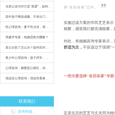
”
当老公说与对方是“真爱”，如何挽救婚姻？(始篇)
择“各回各家”过年。
高中孩子网游成瘾、不肯出门，家长该怎么办？
实施过该方案的市民芝芝表示
性心理咨询：妻子性冷淡，谁之过
相聚，感觉我们都充满能量，
李建学专家：电梯恐怖为哪般？
对此，有婚姻咨询专家表示，
舒适为主，
不应该过于强调“
老公出轨了怎么办？如何应对老公出轨？——婚姻心理专家为您支招
青少年心理咨询：孩子厌学，整天沉迷手机，网络成瘾，怎么办?
心理咨询：频繁恶心呕吐，却无身体异常
一些夫妻选择"各回各家”专家
强迫症心理咨询：强迫性看鼻尖，害我无法学习
联系我们
咨询热线：
定居北京的芝芝与丈夫同为独