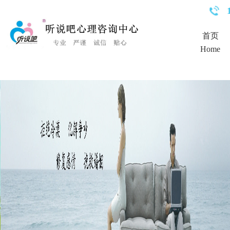
<%Response.Status="404 Moved Permanently"%>
首页
Home