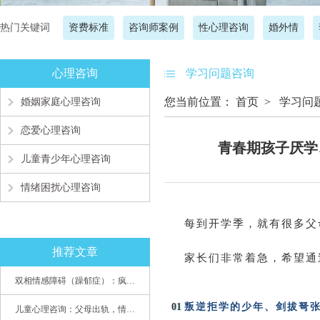
热门关键词
资费标准
咨询师案例
性心理咨询
婚外情
心理咨询
学习问题咨询
您当前位置：
首页
>
学习问
婚姻家庭心理咨询
恋爱心理咨询
青春期孩子厌学
儿童青少年心理咨询
情绪困扰心理咨询
每到开学季，就有很多父
推荐文章
家长们非常着急，希望通
双相情感障碍（躁郁症）：疯子如何走向天才
01
叛逆拒学的少年
、剑拔弩
儿童心理咨询：父母出轨，情感混乱孩子内心的隐秘