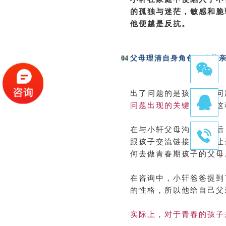
的孤独与迷茫，敏感和脆
他便越是反抗。
04
父母
理清自身角色，改善
出了问题的是孩子，但问
问题出现的关键原因
。这
在与小轩父母沟通工作后
跟孩子交流链接，为了让
何去做青春期孩子的父母
在咨询中，小轩爸爸提到
的性格，所以他给自己父
实际上，对于青春的孩子