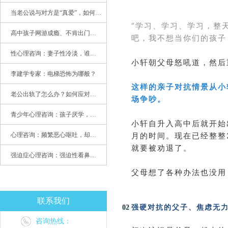
当老公说与对方是“真爱”，如何挽救婚姻？(始篇)
“学习、学习、学习，整
高中孩子网游成瘾、不肯出门，家长该怎么办？
吧，我不想当你们的孩子
性心理咨询：妻子性冷淡，谁之过
小轩朝父母怒吼道，然后
李建学专家：电梯恐怖为哪般？
这样的亲子对抗情景从小
老公出轨了怎么办？如何应对老公出轨？——婚姻心理专家为您支招
场争吵。
青少年心理咨询：孩子厌学，整天沉迷手机，网络成瘾，怎么办?
小轩自升入高中后就开始
月的时间。现在已经整整
心理咨询：频繁恶心呕吐，却无身体异常
就要被劝退了。
强迫症心理咨询：强迫性看鼻尖，害我无法学习
父母想了各种办法也没用
联系我们
02
强硬对抗的父子、焦虑无
咨询热线：