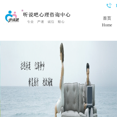
<%Response.Status="404 Moved Permanently"%>
首页
Home