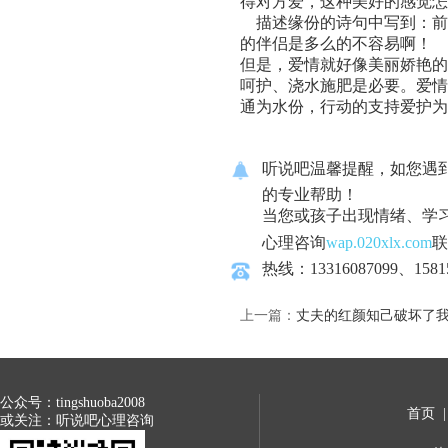
得对方爱，这种美好的感觉怎
描述缘份的诗句中写到：前
的伴侣是多么的不容易啊！
但是，爱情就好像美丽娇艳的
呵护、浇水施肥是必要。爱情
通为水份，行动的支持爱护为
听说吧温馨提醒，如您遇
的专业帮助！
当您或孩子出现情绪、学
心理咨询
wap.020xlx.com
联
热线：13316087099、1581
上一篇：
丈夫的红颜知己破坏了
公众号：tingshuoba2008
首页
或关注：听说吧心理咨询