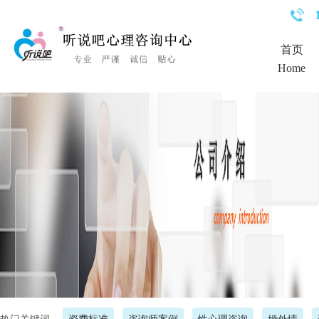
<%Response.Status="404 Moved Permanently"%>
首页
Home