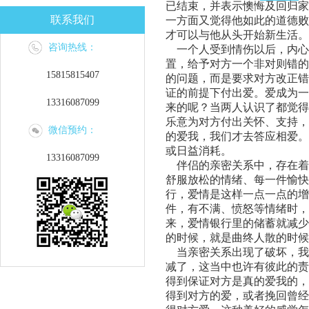
已结束，并表示懊悔及回归家
联系我们
一方面又觉得他如此的道德败
才可以与他从头开始新生活。
咨询热线：
一个人受到情伤以后，内心
置，给予对方一个非对则错的
15815815407
的问题，而是要求对方改正错
证的前提下付出爱。爱成为一
13316087099
来的呢？当两人认识了都觉得
乐意为对方付出关怀、支持，
微信预约：
的爱我，我们才去答应相爱。
或日益消耗。
13316087099
伴侣的亲密关系中，存在着
舒服放松的情绪、每一件愉快
行，爱情是这样一点一点的增
件，有不满、愤怒等情绪时，
来，爱情银行里的储蓄就减少
的时候，就是曲终人散的时候
当亲密关系出现了破坏，我
减了，这当中也许有彼此的责
得到保证对方是真的爱我的，
得到对方的爱，或者挽回曾经