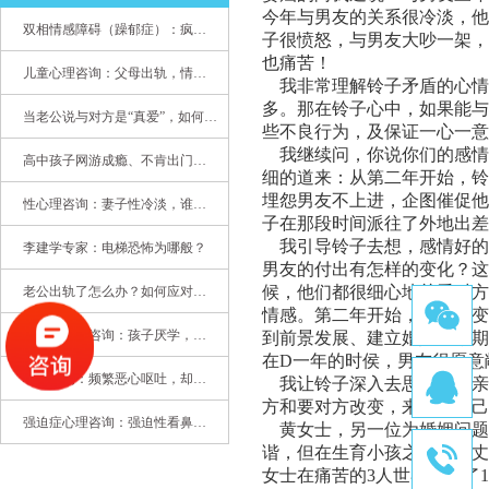
今年与男友的关系很冷淡，他
双相情感障碍（躁郁症）：疯子如何走向天才
子很愤怒，与男友大吵一架，
也痛苦！
儿童心理咨询：父母出轨，情感混乱孩子内心的隐秘
我非常理解铃子矛盾的心情
多。那在铃子心中，如果能与
当老公说与对方是“真爱”，如何挽救婚姻？(始篇)
些不良行为，及保证一心一意
我继续问，你说你们的感情
高中孩子网游成瘾、不肯出门，家长该怎么办？
细的道来：从第二年开始，铃
埋怨男友不上进，企图催促他
性心理咨询：妻子性冷淡，谁之过
子在那段时间派往了外地出差
我引导铃子去想，感情好的
李建学专家：电梯恐怖为哪般？
男友的付出有怎样的变化？这
候，他们都很细心地关爱对方
老公出轨了怎么办？如何应对老公出轨？——婚姻心理专家为您支招
情感。第二年开始，自己在变
青少年心理咨询：孩子厌学，整天沉迷手机，网络成瘾，怎么办?
到前景发展、建立婚姻上，期
在D一年的时侯，男友很愿意
心理咨询：频繁恶心呕吐，却无身体异常
我让铃子深入去思考：当亲
方和要对方改变，来达到自己
强迫症心理咨询：强迫性看鼻尖，害我无法学习
黄女士，另一位为婚姻问题
谐，但在生育小孩之后，对丈
女士在痛苦的3人世界纠缠了