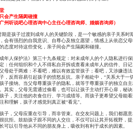
堂
只会产生隔阂碰撞
广州听说吧心理咨询中心主任心理咨询师、婚姻咨询师）
期是孩子过渡到成年人的关键阶段，是一个敏感的亲子关系时
，会有强烈的自我意识、自尊心及独立愿望，情感上从依恋父母
的态度对待这些变化，亲子间会产生隔阂和碰撞。
成年人保护法》第三十九条规定：对未成年人的个人隐私进行保
定：任何组织和个人不得私自开拆或查看未成年人的信件、日记
父母处于两难：不看吧，难以有效监管孩子；看吧，又涉嫌违法
子，反而容易引起孩子的愤怒反抗。亲子相处中，“关系大于一
孩子接纳。当父母尊重孩子的隐私，就等于尊重孩子的独立自主
。其实，父母无需通过偷看，也可以让孩子主动打开心扉，秘诀
孩子，关注他的衣食住行、学习成绩等。而孩子更希望父母能看
注和理解，孩子才感觉到真正被“看见”。
孩子，父母应重在引导，而非管束。在交友问题上，我们都愿意
很抗拒。鼓励孩子跟不同的人交往，不仅可以让其开拓视野，提
长可以引导他从不同的朋友身上，吸收到有利于成长的因素。