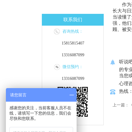
作为
长大与日
当读懂了
联系我们
强，他们
顾、被安
咨询热线：
15815815407
13316087099
听说
微信预约：
的专
当您
13316087099
心理
热线：1
请您留言
上一篇：
感谢您的关注，当前客服人员不在
线，请填写一下您的信息，我们会
尽快和您联系。