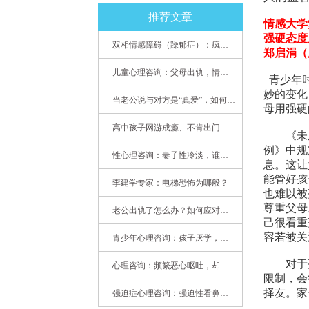
推荐文章
情感大学
强硬态度
双相情感障碍（躁郁症）：疯子如何走向天才
郑启涓（
儿童心理咨询：父母出轨，情感混乱孩子内心的隐秘
青少年时
妙的变化
当老公说与对方是“真爱”，如何挽救婚姻？(始篇)
母用强硬
高中孩子网游成瘾、不肯出门，家长该怎么办？
《未
例》中规
性心理咨询：妻子性冷淡，谁之过
息。这让
能管好孩
李建学专家：电梯恐怖为哪般？
也难以被
尊重父母
老公出轨了怎么办？如何应对老公出轨？——婚姻心理专家为您支招
己很看重
容若被关
青少年心理咨询：孩子厌学，整天沉迷手机，网络成瘾，怎么办?
对于
心理咨询：频繁恶心呕吐，却无身体异常
限制，会
择友。家
强迫症心理咨询：强迫性看鼻尖，害我无法学习