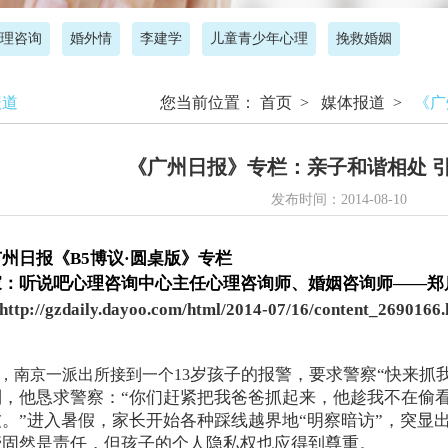
理咨询
婚外情
李建学
儿童青少年心理
挽救婚姻
报道
您当前位置：
首页
>
媒体报道
>
《广
《广州日报》专栏：亲子和谐相处 
发布时间：2014-08-10
广州日报
《B5博议·圆桌版》专栏
家：听说吧心理咨询中心主任心理咨询师、婚姻咨询师——郑
http://gzdaily.dayoo.com/html/2014-07/16/content_2690166
岁孩子的报警，要求警察“快来抓
，南京一派出所接到一个13
制，他恳求警察：“你们赶紧把我爸爸抓起来，他趁我不在偷
。”进入暑假，家长开始各种踩线越界地“明察暗访”，突显
管固然是责任，但孩子的个人隐私权也应得到尊重。