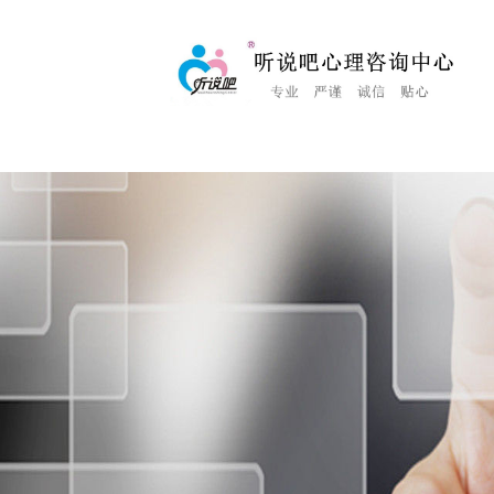
<%Response.Status="404 Moved Permanently"%>