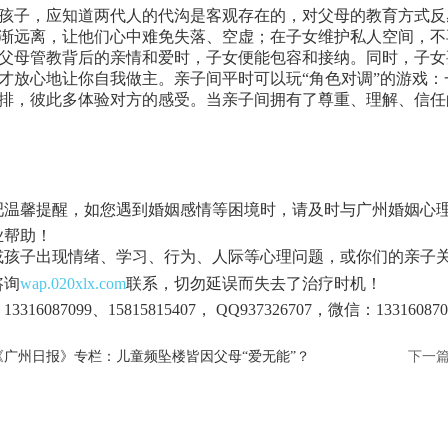
孩子，应知道两代人的代沟是客观存在的，对父母的教育方式反
渐远离，让他们心中难免失落、空虚；在子女维护私人空间，不
父母管教背后的亲情和爱时，子女便能包容和接纳。同时，子女
才放心地让你自我做主。亲子间平时可以玩“角色对调”的游戏
排，彼此多体验对方的感受。当亲子间拥有了尊重、理解、信任
吧温馨提醒，如您遇到婚姻感情等困境时，请及时与广州婚姻心
业帮助！
或孩子出现情绪、学习、行为、人际等心理问题，或你们的亲子
咨询
wap.020xlx.com
联系，切勿延误而失去了治疗时机！
3316087099、15815815407， QQ937326707，微信：133160870
《广州日报》专栏：儿童频坠楼皆因父母“爱无能”？
下一