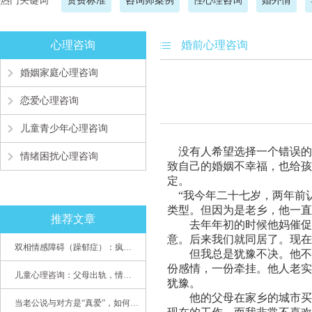
热门关键词
资费标准
咨询师案例
性心理咨询
婚外情
心理咨询
婚前心理咨询
婚姻家庭心理咨询
恋爱心理咨询
儿童青少年心理咨询
没有人希望选择一个错误的
情绪困扰心理咨询
致自己的婚姻不幸福，也给
定。
“我今年二十七岁，
两年前
类型。但
因为是老乡，他一直
推荐文章
去年年初
的时候他妈催促
意。
后来我们就同居了。
现在
双相情感障碍（躁郁症）：疯子如何走向天才
但我总是犹豫不决。他不
份感情，一份牵挂。他人老实
儿童心理咨询：父母出轨，情感混乱孩子内心的隐秘
犹豫。
他的父母在家乡的城市买
当老公说与对方是“真爱”，如何挽救婚姻？(始篇)