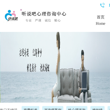
<%Response.Status="404 Moved Permanently"%>
首页
Home