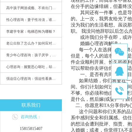
现在的工作，
而我非常不喜欢
在分手的边缘绯絗
，
但蕞终没
高中孩子网游成瘾、不肯出门，家长该怎么办？
其间还有一件事，也是导
的。上一次
，我男友给光了他
性心理咨询：妻子性冷淡，谁之过
没为我们的生活着想。虽说那
职。 我没问他辞职以后怎么
李建学专家：电梯恐怖为哪般？
或许我们分手在即，或许
婚姻心理咨询
解读：
老公出轨了怎么办？如何应对老公出轨？——婚姻心理专家为您支招
每一个人在选择自己的终
青少年心理咨询：孩子厌学，整天沉迷手机，网络成瘾，怎么办?
但是，每个人的追求和需要是
件企业顺利开展、长久的盈利
心理咨询：频繁恶心呕吐，却无身体异常
可以帮助你去评估你们是否适
一
、是否
有共同的生活目
强迫症心理咨询：强迫性看鼻尖，害我无法学习
如果结婚，你们将要在一
间。
你们计划如何过这段时间
不够。
你必须和他
(
她
)
分享更
是什么，然后嫁
(
或娶
)
一个
跟
联系我们
二
、你愿意和
TA
分享你内
这个问题和你们关系的品
咨询热线：
系中感到安全和归属感。信任
的想法会遭到批评、指责、抱
15815815407
入婚姻；或者，你觉得
TA
不