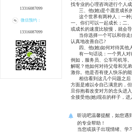
找专业的心理咨询进行个人成
13316087099
三、
他
(
她
)
是个
愿意成长
这个世界有两种人：一种
微信预约：
一、
你们可以一起成长
；二、
或成长的速度比较慢，就会导
13316087099
当你选择一个可以和你走
认真地改善自己
?
四、
他
(
她
)
如何对待其他
有一句话说：一个男人对
例如
，服务员、公车司机
等。
解呢？
他如何对待父母和兄弟
激你。
他是否有使人快乐的能
相信看到这几个问题之后
方面是难以令自己满意的，但
旦你抱着改变对方的念头进入
全接受他
(
她
)
现在的样子，
进
听说吧温馨提醒，如您遇
的专业帮助！
当您或孩子出现情绪、学