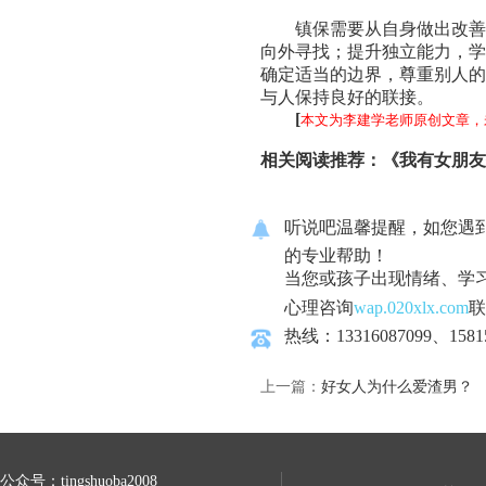
镇保需要从自身做出改善
向外寻找；提升独立能力，学
确定适当的边界，尊重别人的
与人保持良好的联接。
[
本文为李建学老师原创文章，
相关阅读推荐：
《我有女朋友
听说吧温馨提醒，如您遇
的专业帮助！
当您或孩子出现情绪、学
心理咨询
wap.020xlx.com
联
热线：13316087099、1581
上一篇：
好女人为什么爱渣男？
公众号：tingshuoba2008