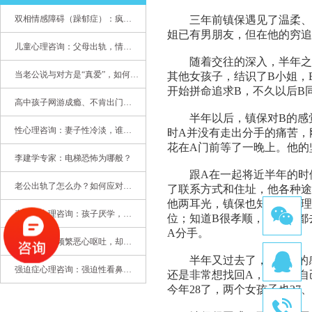
双相情感障碍（躁郁症）：疯子如何走向天才
三年前镇保遇见了温柔、
姐已有男朋友，但在他的穷
儿童心理咨询：父母出轨，情感混乱孩子内心的隐秘
随着交往的深入，半年之
当老公说与对方是“真爱”，如何挽救婚姻？(始篇)
其他女孩子，结识了
B
小姐，
开始拼命追求
B
，不久以后
B
高中孩子网游成瘾、不肯出门，家长该怎么办？
半年以后，镇保对
B
的感
性心理咨询：妻子性冷淡，谁之过
时
A
并没有走出分手的痛苦，
花在
A
门前等了一晚上。他的
李建学专家：电梯恐怖为哪般？
跟
A
在一起将近半年的时
老公出轨了怎么办？如何应对老公出轨？——婚姻心理专家为您支招
了联系方式和住址，他各种途
他两耳光，镇保也知道自己理
青少年心理咨询：孩子厌学，整天沉迷手机，网络成瘾，怎么办?
位；知道
B
很孝顺，他每天都
A
分手。
心理咨询：频繁恶心呕吐，却无身体异常
半年又过去了，他对
B
的
强迫症心理咨询：强迫性看鼻尖，害我无法学习
还是非常想找回
A
，但担心自
今年
28
了，两个女孩子也
27
、