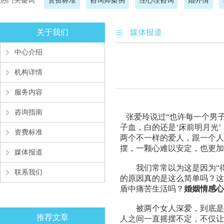
热门关键词
资费标准
咨询师案例
性心理咨询
婚外情
关于我们
媒体报道
中心介绍
机构详情
服务内容
咨询指南
张爱玲说过“
也许每一个男
子血，白的还是
‘
床前明月光
’
资费标准
两个不一样的爱人，跟一个人
摆，一颗心难以安定，也更加
媒体报道
我们常常以为这是因为“
联系我们
的原因真的是这么简单吗？这
盾中痛苦生活吗？
婚姻情感
心
被两个女人深爱，到底是
推荐文章
人之间一直摇摆不定，不仅让