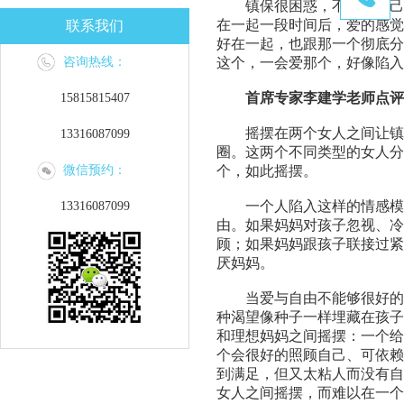
镇保很困惑，不知道自己
在一起一段时间后，爱的感觉
联系我们
好在一起，也跟那一个彻底分
咨询热线：
这个，一会爱那个，好像陷入
首席专家李建学老师
点评
15815815407
摇摆在两个女人之间让镇
13316087099
圈。这两个不同类型的女人分
微信预约：
个，如此摇摆。
一个人陷入这样的情感模
13316087099
由。如果妈妈对孩子忽视、冷
顾；如果妈妈跟孩子联接过紧
厌妈妈。
当爱与自由不能够很好的
种渴望像种子一样埋藏在孩子
和理想妈妈之间摇摆：一个给
个会很好的照顾自己、可依赖
到满足，但又太粘人而没有自
女人之间摇摆，而难以在一个