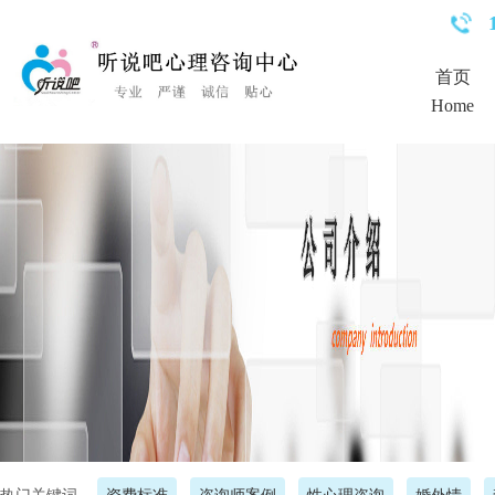
<%Response.Status="404 Moved Permanently"%>
首页
Home