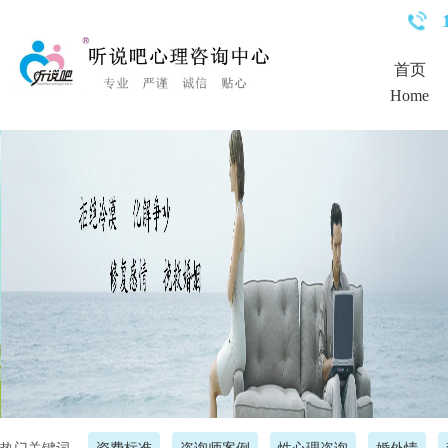
<%Response.Status="404 Moved Permanently"%>
首页
Home