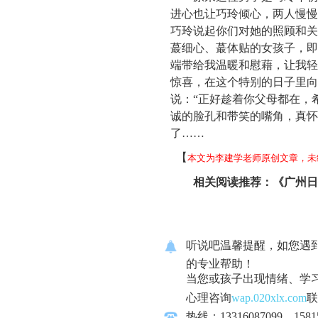
进心也让巧玲倾心，两人慢慢
巧玲说起你们对她的照顾和关
蕞细心、蕞体贴的女孩子，即
端带给我温暖和慰藉，让我轻
惊喜，在这个特别的日子里向
说：“正好趁着你父母都在，
诚的脸孔和带笑的嘴角，真怀
了……
【
本文为李建学老师原创文章，未
相关阅读推荐：《广州日
听说吧温馨提醒，如您遇
的专业帮助！
当您或孩子出现情绪、学
心理咨询
wap.020xlx.com
联
热线：13316087099、1581