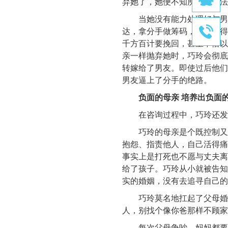
弃她了，她便不知所措，无法
当她没有能力处理好与男友
达，拿分手做筹码，以期获得
千方百计要挽回，甚至不惜以
亲一样抛弃她时，巧玲会彻底
转嫁给了男友。即使过后他们
男友逼上了分手的绝路。
负面的母亲 培养出负面
在咨询过程中，巧玲还发现
巧玲的母亲是个既控制又负
抱怨、指责他人，自己活得痛
事实上是打死也不愿与丈夫离
给了孩子。巧玲从小就被告知
实的婚姻，没有去追寻自己的
巧玲莫名地扛起了父母婚姻
人，别找个像你爸那样不顾家
每次父母争吵，妈妈都要女