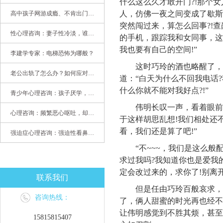
什么这么久才敢开门?!那个
人，仿佛一夜之间变成了歇斯
高中孩子网游成瘾、不肯出门，家长该怎么办？
突然闯过来，算怎么回事?!
性心理咨询：妻子性冷淡，谁之过
的手机，跟踪我和女同事，这
我也要有自己的空间!”
李建学专家：电梯恐怖为哪般？
这时巧玲的酒也略醒了，她
老公出轨了怎么办？如何应对老公出轨？——婚姻心理专家为您支招
道：“白天为什么不回我电话
什么你就不能对我好点?!”
青少年心理咨询：孩子厌学，整天沉迷手机，网络成瘾，怎么办?
伟明长叹一声，看着眼前哭
心理咨询：频繁恶心呕吐，却无身体异常
于这样胡思乱想!我们相处还
看，我们还是算了吧!”
强迫症心理咨询：强迫性看鼻尖，害我无法学习
“不~~~，我们是这么般配
求过我吗?我知道你也是爱我
定会改过来的，求你了!别离开
联系我们
但是任由巧玲百般哀求，都
咨询热线：
了，俩人甜蜜的时光再也经不
让伟明感觉到不胜其烦，甚至
15815815407