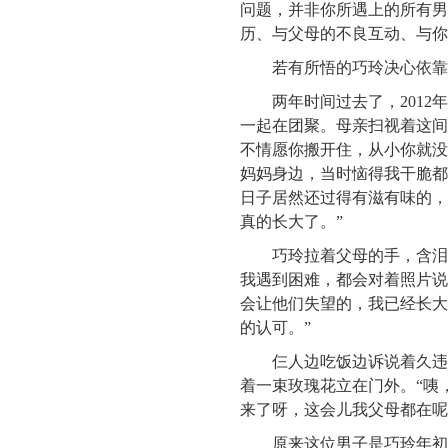
问题，并非你所遇上的所有男
历、与父母的不良互动、与你
若有所悟的巧玲决心依靠自
两年时间过去了，2012年
一起在团聚。母亲扫视着这间
不情愿你搬开住，从小你就没
妈妈身边，当时恼得我干脆都
日子居然还过得有滋有味的，
真的长大了。”
巧玲拉着父母的手，含泪望
我遇到困难，都会对着照片说
会让他们失望的，我已经长大
的认可。”
仨人边吃饭边诉说着久违的
着一束玫瑰花立在门外。“咦
来了呀，这会儿我父母都在呢
原来这位男子是巧玲年初在