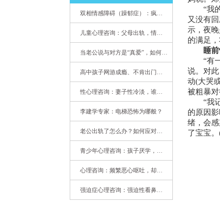
“我的孩
双相情感障碍（躁郁症）：疯子如何走向天才
又没有回
示，夜晚
儿童心理咨询：父母出轨，情感混乱孩子内心的隐秘
的满足，
睡前
当老公说与对方是“真爱”，如何挽救婚姻？(始篇)
“有一次
说。对此
高中孩子网游成瘾、不肯出门，家长该怎么办？
动(大哭
被粗暴对
性心理咨询：妻子性冷淡，谁之过
“我记得
李建学专家：电梯恐怖为哪般？
的原因影
绪，会感
老公出轨了怎么办？如何应对老公出轨？——婚姻心理专家为您支招
了宝宝。
青少年心理咨询：孩子厌学，整天沉迷手机，网络成瘾，怎么办?
心理咨询：频繁恶心呕吐，却无身体异常
强迫症心理咨询：强迫性看鼻尖，害我无法学习