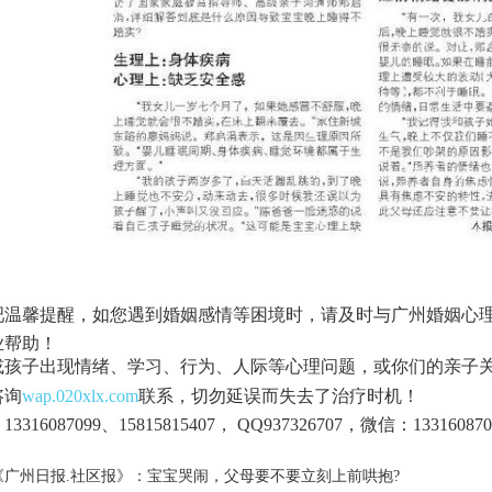
吧温馨提醒，如您遇到婚姻感情等困境时，请及时与广州婚姻心
业帮助！
或孩子出现情绪、学习、行为、人际等心理问题，或你们的亲子
咨询
wap.020xlx.com
联系，切勿延误而失去了治疗时机！
3316087099、15815815407， QQ937326707，微信：133160870
《广州日报.社区报》：宝宝哭闹，父母要不要立刻上前哄抱?