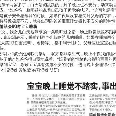
子两岁多了，白天活蹦乱跳的，到了晚上也不安分，动来动去
应。”陈爸爸一脸困惑的说着自己孩子睡觉的状况。“这可能是宝
是孩子安全感蕞弱的时段，如果在夜里没有感受到父母的存在，
将导致极度不安，就会出现陈爸爸宝宝睡觉极其不安分的那种情
情绪会影响宝宝睡眠
，我女儿白天被隔壁的一条狗吓过之后，晚上睡觉就很不踏实
，郑启涓表示，睡前刺激也会影响婴儿的睡眠。如果在睡前两个
或大笑)或伤害(惊吓、虐待等)，都不利于睡眠。父母应让宝宝
待。
我和孩子她妈吵完架后，双方都非常生气，晚上不仅我们睡不
响了他?”陈爸爸很自责地说着。“照养者的情绪也会影响宝宝的
染到宝宝，导致宝宝具有焦虑不安的特性，进而晚上会睡得不踏
(本报记者 黄敏莹 实习记者 胡妍)