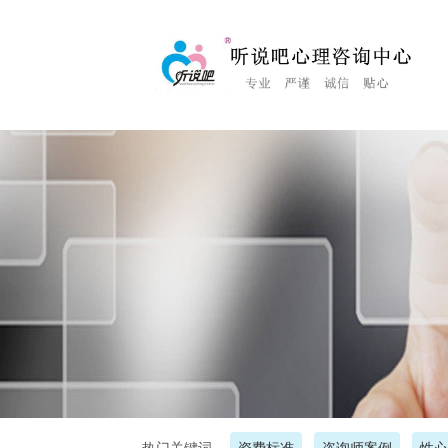
<%Response.Status="404 Moved Permanently"%>