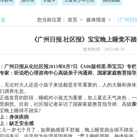
理咨询
婚外情
李建学
儿童青少年心理
挽救婚姻
报道
您当前位置：
首页
>
媒体报道
>
《广州日
《广州日报.社区报》宝宝晚上睡觉不踏
发布时间：2015-09-29
：广州日报从化社区报2015年8月7日《A06版邻里.乖宝贝》专栏
家：听说吧心理咨询中心高级亲子沟通师、国家
家庭教育指导
无论对大人还是小孩子来说都是非常重要的，人的大脑和身体
们调养生息。
值发育的阶段，睡眠对小孩尤为重要，加上蕞近天气炎热，一
受困扰。目前，社区报记者采访了国家家庭教育指导师、高级
亲
宝晚上睡得不踏实?
上：身体疾病
：缺乏安全感
一岁七个月了，如果她感冒不舒服，晚上睡觉就会很不踏实，
启涓表示，这是因为生理原因所致，“婴儿睡眠周期、身体疾病