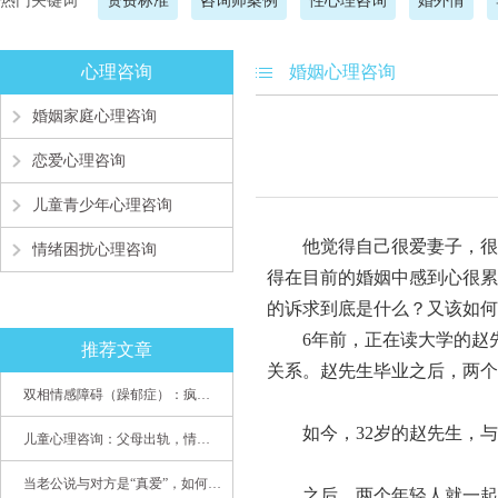
热门关键词
资费标准
咨询师案例
性心理咨询
婚外情
心理咨询
婚姻心理咨询
婚姻家庭心理咨询
恋爱心理咨询
儿童青少年心理咨询
他觉得自己很爱妻子，很
情绪困扰心理咨询
得在目前的婚姻中感到心很累
的诉求到底是什么？又该如何
6年前，正在读大学的赵先
推荐文章
关系。赵先生毕业之后，两个
双相情感障碍（躁郁症）：疯子如何走向天才
如今，32岁的赵先生，与2
儿童心理咨询：父母出轨，情感混乱孩子内心的隐秘
当老公说与对方是“真爱”，如何挽救婚姻？(始篇)
之后，两个年轻人就一起到