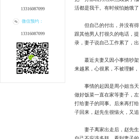
活都是我干。有时候怕她饿了
13316087099
微信预约：
但自己的付出，并没有得到
13316087099
跟其他男人打很久的电话，提
录，妻子说自己工作累了，出
蕞近夫妻又因小事情吵架，妻
来越累，心很累，不被理解，
事情的起因是周小姐当天是
做好饭菜一直在家等妻子，左
打给妻子的同事。后来再打给
子回来，赵先生很恼火，又追
妻子离家出走后，赵先生怀
自己不应该多疑，看到妻子的