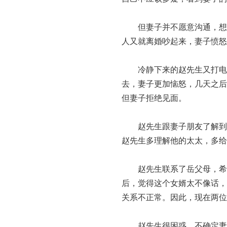
但妻子并不愿意沟通，想静
人又就离婚吵起来，妻子愤怒
冷静下来的赵先生又打电话
去，妻子更加恼怒，几天之后
但妻子拒绝见面。
赵先生跟妻子朋友了解到，
赵先生多理解他的太太，多给
赵先生联系了岳父母，希望
后，觉得这个女婿太不像话，
关系不正常。因此，现在两
赵先生很困惑，不确定妻子