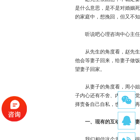
是什么意思，是不是对婚姻死
的家庭中，想挽回，但又不知
听说吧心理咨询中心
主任
从先生的角度看，赵先生觉
他会等妻子回来，给妻子做饭
望妻子回家。
从妻子的角度看，周小姐在
子内心还有不舍、内疚，她觉
择责备自己自私，也不愿意再
一、现有的互动方式让妻
我们相信这个老公确实很关