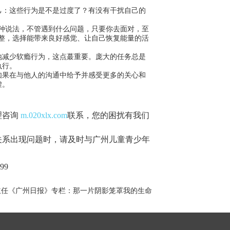
：这些行为是不是过度了？有没有干扰自己的
种说法，不管遇到什么问题，只要你去面对，至
整，选择能带来良好感觉、让自己恢复能量的活
减少软瘾行为，这点蕞重要。庞大的任务总是
执行。
果在与他人的沟通中给予并感受更多的关心和
虚。
理咨询
m.020xlx.com
联系，您的困扰有我们
关系出现问题时，请及时与广州儿童青少年
99
主任《广州日报》专栏：那一片阴影笼罩我的生命