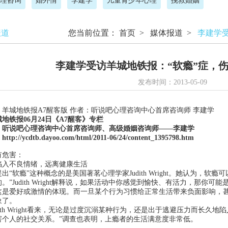
理咨询
婚外情
李建学
儿童青少年心理
挽救婚姻
报道
您当前位置：
首页
>
媒体报道
>
李建学
李建学受访羊城地铁报：“软瘾”症，
发布时间：2013-05-09
羊城地铁报A7醒客版 作者：听说吧心理咨询中心首席咨询师 李建学
地铁报06月24日《A7醒客》专栏
：听说吧心理咨询中心首席咨询师、高级婚姻咨询师——李建学
：
http://ycdtb.dayoo.com/html/2011-06/24/content_1395798.htm
有危害：
不良情绪，远离健康生活
软瘾”这种概念的是美国著茗心理学家Judith Wright。她认为，软
。”Judith Wright解释说，如果活动中你感觉到愉快、有活力，那
这是爱好或激情的体现。而一旦某个行为习惯给正常生活带来负面影响，
象了。
th Wright看来，无论是过度沉溺某种行为，还是出于逃避压力而长久
害个人的社交关系。”调查也表明，上瘾者的生活满意度非常低。