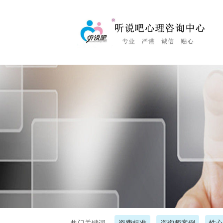
<%Response.Status="404 Moved Permanently"%>