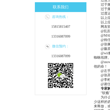
过度工作
过于频繁
联系我们
过于频繁
过度运
咨询热线：
以上症状
以上症状
15815815407
网友软瘾
@乱乱姑
@MAR
13316087099
@炜仔哥
@张佩A
微信预约：
@藤原拓
@wii
13316087099
蜘蛛纸牌
@snow
他的命！
@左手h
@张高远
@李桁-
@谢仕平
专家
“软瘾”
为什么会
少这样的
来释放，