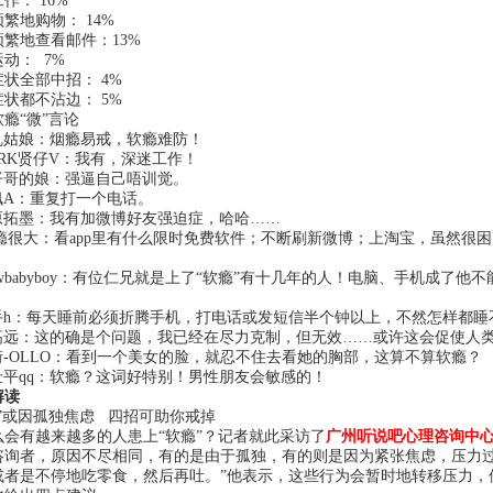
： 16%
地购物： 14%
地查看邮件：13%
动： 7%
全部中招： 4%
都不沾边： 5%
“微”言论
娘：烟瘾易戒，软瘾难防！
K贤仔V：我有，深迷工作！
的娘：强逼自己唔训觉。
：重复打一个电话。
墨：我有加微博好友强迫症，哈哈……
瘾很大：看app里有什么限时免费软件；不断刷新微博；上淘宝，虽然很
。
babyboy：有位仁兄就是上了“软瘾”有十几年的人！电脑、手机成了
：每天睡前必须折腾手机，打电话或发短信半个钟以上，不然怎样都睡
：这的确是个问题，我已经在尽力克制，但无效……或许这会促使人类
OLLO：看到一个美女的脸，就忍不住去看她的胸部，这算不算软瘾？
qq：软瘾？这词好特别！男性朋友会敏感的！
解读
或因孤独焦虑 四招可助你戒掉
有越来越多的人患上“软瘾”？记者就此采访了
广州听说吧心理咨询中
咨询者，原因不尽相同，有的是由于孤独，有的则是因为紧张焦虑，压力过
或者是不停地吃零食，然后再吐。”他表示，这些行为会暂时地转移压力，