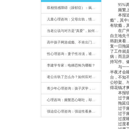
95%调
双相情感障碍（躁郁症）：疯子如何走向天才
频繁上微
本报近日
儿童心理咨询：父母出轨，情感混乱孩子内心的隐秘
瘾”，其
有软瘾，
在广州某
当老公说与对方是“真爱”，如何挽救婚姻？(始篇)
自主地先
韩剧来看
高中孩子网游成瘾、不肯出门，家长该怎么办？
复一日拖
了工作就
性心理咨询：妻子性冷淡，谁之过
病；而且
持写作、
李建学专家：电梯恐怖为哪般？
与一一的
半夜才会
老公出轨了怎么办？如何应对老公出轨？——婚姻心理专家为您支招
台，不知
公吵架、
得花钱才
青少年心理咨询：孩子厌学，整天沉迷手机，网络成瘾，怎么办?
本报软瘾
过于频繁
心理咨询：频繁恶心呕吐，却无身体异常
拖延症
过于频繁
强迫症心理咨询：强迫性看鼻尖，害我无法学习
过于频繁
过度睡觉
过度看电