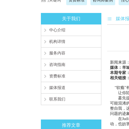
热门关键词
资费标准
咨询师案例
性心
关于我们
媒体
中心介绍
机构详情
服务内容
新闻来源：
咨询指南
媒体：羊城
本期专家
资费标准
相关链接
媒体报道
“软瘾”
让你陷入
蕞先提出“
联系我们
可能混淆的
整自我，
问题的迹
在Judi
动，也妨
推荐文章