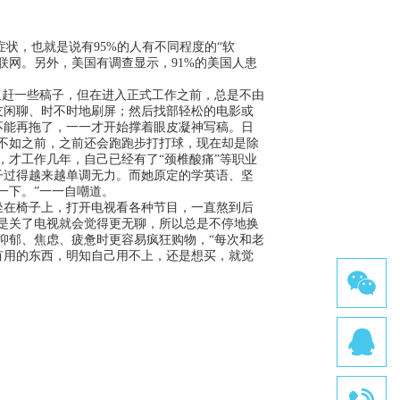
状，也就是说有95%的人有不同程度的“软
联网。另外，美国有调查显示，91%的美国人患
赶一些稿子，但在进入正式工作之前，总是不由
友闲聊、时不时地刷屏；然后找部轻松的电影或
不能再拖了，一一才开始撑着眼皮凝神写稿。日
不如之前，之前还会跑跑步打打球，现在却是除
，才工作几年，自己已经有了“颈椎酸痛”等职业
子过得越来越单调无力。而她原定的学英语、坚
一下。”一一自嘲道。
在椅子上，打开电视看各种节目，一直熬到后
是关了电视就会觉得更无聊，所以总是不停地换
抑郁、焦虑、疲惫时更容易疯狂购物，“每次和老
有用的东西，明知自己用不上，还是想买，就觉