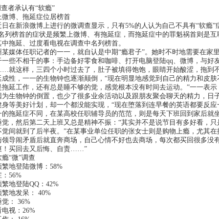
查者承认有“软瘾”
博、拖延症位居榜首
在新浪微博上进行的微调查显示，只有5%的人认为自己不具有“软瘾”症
中名列榜首的症状是频繁上微博、有拖延症，而拖延症中的罪魁祸首则是互
其中拖延、过度看电视在调查中名列榜首。
媒体任职记者的一一，就自认是中期“瘾君子”。她时不时地需要在家里
干一些不相干的事：手边备好零食和咖啡、打开电脑登陆qq、微博，与好
……就这样，三四个小时过去了，肚子被填得饱饱，眼睛开始酸涩，拖到
延成性，一一的生物钟也逐渐颠倒，“现在明显地感觉到自己的精力和皮肤
是拖延工作，还有总是睡不够的觉，感觉根本没有时间去运动。”一一表示
因为生物钟的倒置，也少了很多业余活动以及跟朋友聚会聊天的精力，日
健身等美好计划，却一个都没能实现，“现在堕落到连早餐的英语都要反应
拖延症不同，在某高校任职辅导员的范范，则是每天下班回到家后就坐
睡觉，然后第二天上班又总是精神不振：“其实并不是说节目有多好看，只
不觉间就到了后半夜。”在某事业单位任职的张女士则是购物上瘾，尤其在
与领导闹矛盾后就直奔商场，自己心情不好也去商场，每次都买回很多没
爽！买回去又后悔、自责……”
“微”调查
地登陆微博：58%
：56%
地登陆QQ：42%
地发呆： 40%
： 36%
视：26%