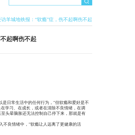
受访羊城地铁报：“软瘾”症，伤不起啊伤不起
伤不起啊伤不起
瘾可以是日常生活中的任何行为，“但软瘾和爱好是不
你可能是在学习、在成长，或者在清除不良情绪，在调
甚至头晕脑胀还无法控制自己停下来，那就是有
地陷入不良情绪中，“软瘾让人远离了更健康的活