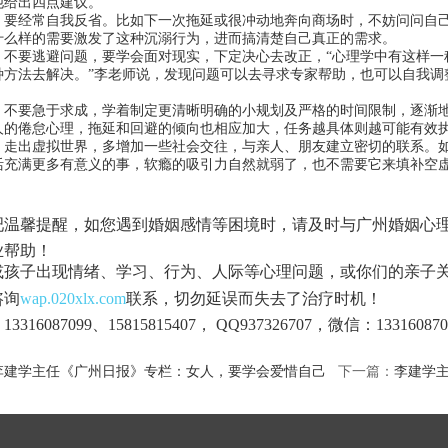
他给出四点建议。
经常自我反省。比如下一次拖延或很冲动地奔向商场时，不妨问问自己
什么样的需要激发了这种沉溺行为，进而搞清楚自己真正的需求。
要逃避问题，要学会面对现实，下定决心去改正，“心理学中有这样一
种方法去解决。”李老师说，发现问题可以去寻求专家帮助，也可以自我调
要急于求成，学着制定更清晰明确的小规划及严格的时间限制，逐渐地
人的倦怠心理，拖延和回避的倾向也相应加大，任务越具体则越可能有效
出虚拟世界，多增加一些社会交往，与亲人、朋友建立密切的联系。如
活充满更多有意义的事，软瘾的吸引力自然就弱了，也不需要它来填补空
吧温馨提醒，如您遇到婚姻感情等困境时，请及时与广州婚姻心
业帮助！
或孩子出现情绪、学习、行为、人际等心理问题，或你们的亲子
咨询
wap.020xlx.com
联系，切勿延误而失去了治疗时机！
3316087099、15815815407， QQ937326707，微信：133160870
李建学主任《广州日报》专栏：女人，要学会爱惜自己
下一篇：
李建学