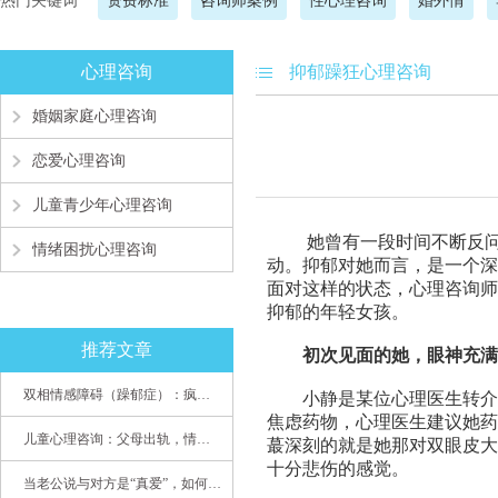
热门关键词
资费标准
咨询师案例
性心理咨询
婚外情
心理咨询
抑郁躁狂心理咨询
婚姻家庭心理咨询
恋爱心理咨询
儿童青少年心理咨询
她曾有一段时间不断反问人
情绪困扰心理咨询
动。抑郁对她而言，是一个深
面对这样的状态，心理咨询师
抑郁的年轻女孩。
推荐文章
初次见面的她，眼神充满
双相情感障碍（躁郁症）：疯子如何走向天才
小静是某位心理医生转介而
焦虑药物，心理医生建议她药
儿童心理咨询：父母出轨，情感混乱孩子内心的隐秘
蕞深刻的就是她那对双眼皮大
十分悲伤的感觉。
当老公说与对方是“真爱”，如何挽救婚姻？(始篇)