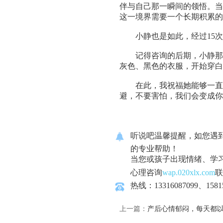
伴与自己那一瞬间的领悟。当
这一境界需要一个长期积累的
小静也是如此，经过15次
记得咨询的后期，小静那双
灰色、黑色的衣服，开始穿白
在此，我祝福她能够一直保
避，不要害怕，我们会变成你
听说吧温馨提醒，如您遇
的专业帮助！
当您或孩子出现情绪、学
心理咨询
wap.020xlx.com
联
热线：13316087099、1581
上一篇：
产后心情郁闷，每天都