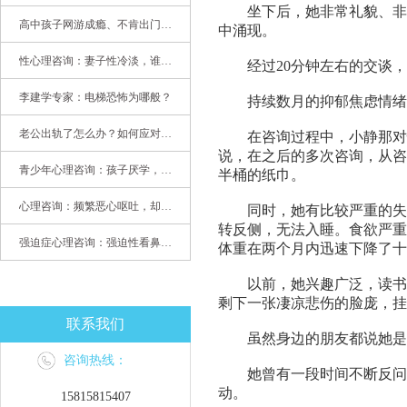
坐下后，她非常礼貌、非常
高中孩子网游成瘾、不肯出门，家长该怎么办？
中涌现。
性心理咨询：妻子性冷淡，谁之过
经过20分钟左右的交谈，
李建学专家：电梯恐怖为哪般？
持续数月的抑郁焦虑情绪
老公出轨了怎么办？如何应对老公出轨？——婚姻心理专家为您支招
在咨询过程中，小静那对忧
说，在之后的多次咨询，从咨
青少年心理咨询：孩子厌学，整天沉迷手机，网络成瘾，怎么办?
半桶的纸巾。
心理咨询：频繁恶心呕吐，却无身体异常
同时，她有比较严重的失眠
转反侧，无法入睡。食欲严重
强迫症心理咨询：强迫性看鼻尖，害我无法学习
体重在两个月内迅速下降了
以前，她兴趣广泛，读书期
剩下一张凄凉悲伤的脸庞，挂
联系我们
虽然身边的朋友都说她是一
咨询热线：
她曾有一段时间不断反问人
动。
15815815407