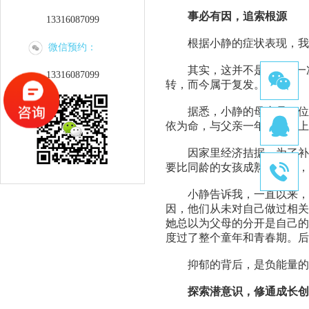
事必有因，追索根源
13316087099
根据小静的症状表现，我想
微信预约：
其实，这并不是小静D一次
13316087099
转，而今属于复发。
据悉，小静的母亲是一位有
依为命，与父亲一年难得见上
因家里经济拮据，为了补贴
要比同龄的女孩成熟、世故
小静告诉我，一直以来，她
因，他们从未对自己做过相关
她总以为父母的分开是自己的
度过了整个童年和青春期。
抑郁的背后，是负能量的
探索潜意识，修通成长创