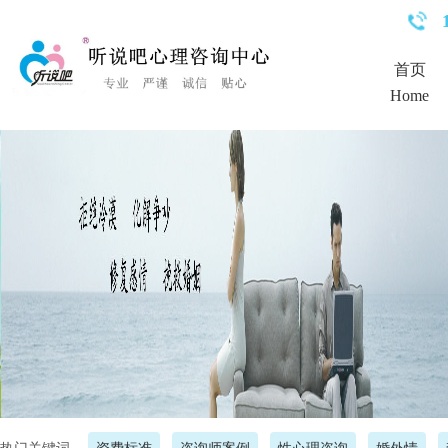
<%Response.Status="404 Moved Permanently"%>
首页
Home