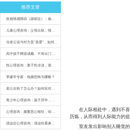
推荐文章
双相情感障碍（躁郁症）：疯子如何走向天才
儿童心理咨询：父母出轨，情感混乱孩子内心的隐秘
当老公说与对方是“真爱”，如何挽救婚姻？(始篇)
高中孩子网游成瘾、不肯出门，家长该怎么办？
性心理咨询：妻子性冷淡，谁之过
李建学专家：电梯恐怖为哪般？
老公出轨了怎么办？如何应对老公出轨？——婚姻心理专家为您支招
青少年心理咨询：孩子厌学，整天沉迷手机，网络成瘾，怎么办?
在人际相处中，遇到不喜欢
心理咨询：频繁恶心呕吐，却无身体异常
历炼，从而得到人际能力的提
强迫症心理咨询：强迫性看鼻尖，害我无法学习
室友发出影响别人睡觉的声