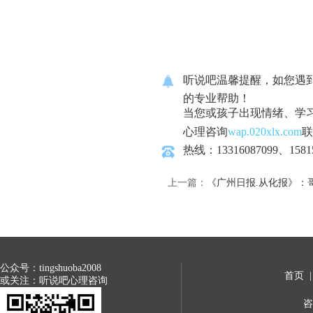
听说吧温馨提醒，如您遇
的专业帮助！
当您或孩子出现情绪、学
心理咨询
wap.020xlx.com
联
热线：13316087099、1581
上一篇：
《广州日报.从化报》：
公众号：tingshuoba2008
首页
或关注：听说吧心理咨询
咨