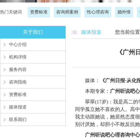
热门关键词
资费标准
咨询师案例
性心理咨询
婚外情
关于我们
媒体报道
您当前位置
中心介绍
《广州
机构详情
服务内容
媒体：
《广州日报·从化报》
咨询指南
本期专家：
广州听说吧心
资费标准
翠翠(17岁)：我是高二的
媒体报道
同学孤立她不喜欢的人。高中
我主动跟她说，她居然态度很
联系我们
别讨厌她，却胆小不敢反抗她
广州听说吧心理咨询中心