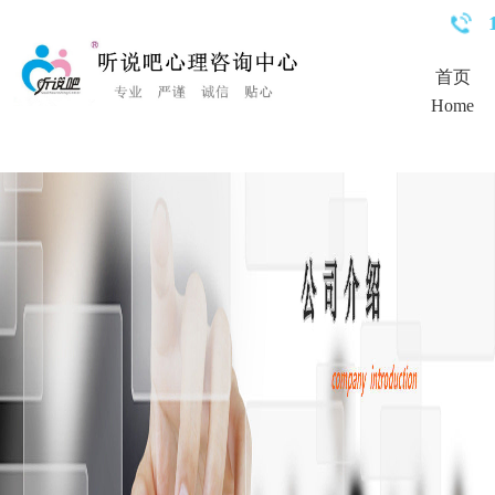
<%Response.Status="404 Moved Permanently"%>
首页
Home