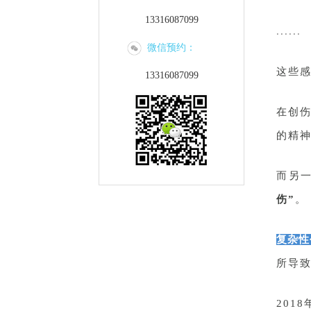
13316087099
......
微信预约：
这些
13316087099
在创伤
的精
而另
伤”
。
复杂性
所导
201