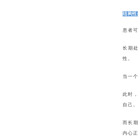
结构性
患者
长期
性。
当一个
此时
自己
而长
内心