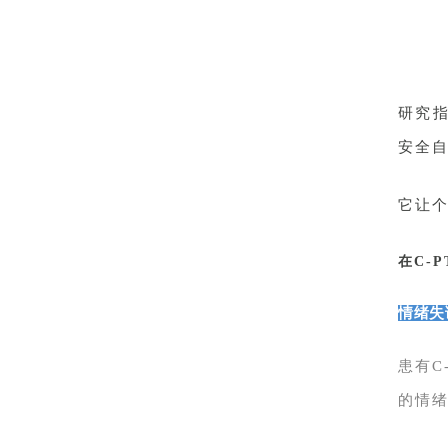
研究
安全
它让
在C-
情绪失
患有C
的情