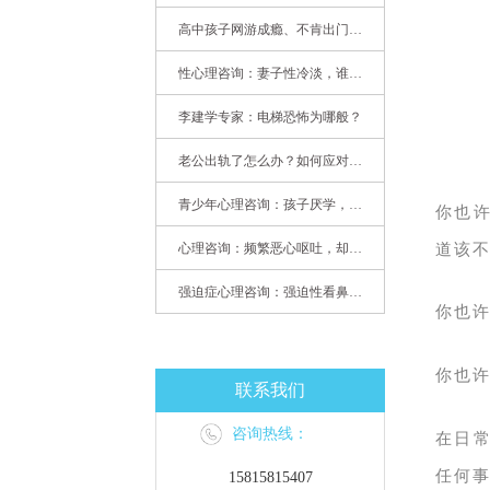
高中孩子网游成瘾、不肯出门，家长该怎么办？
性心理咨询：妻子性冷淡，谁之过
李建学专家：电梯恐怖为哪般？
老公出轨了怎么办？如何应对老公出轨？——婚姻心理专家为您支招
青少年心理咨询：孩子厌学，整天沉迷手机，网络成瘾，怎么办?
你也
道该
心理咨询：频繁恶心呕吐，却无身体异常
强迫症心理咨询：强迫性看鼻尖，害我无法学习
你也
你也
联系我们
咨询热线：
在日
任何
15815815407