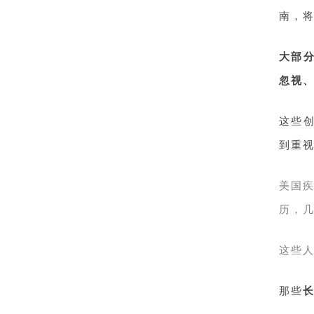
南，
大部
忽视
这些
到重
美国疾
历，
这些人
那些