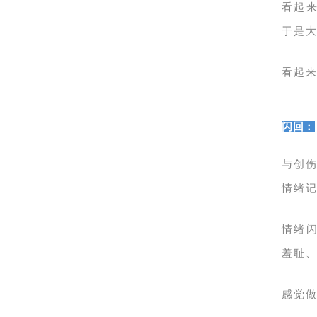
看起
于是
看起
闪回：
与创伤
情绪
情绪
羞耻
感觉