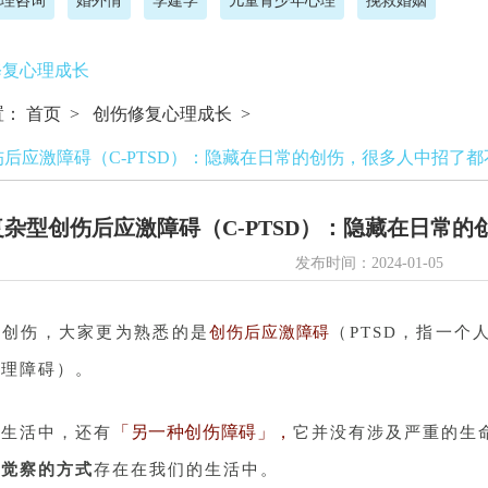
理咨询
婚外情
李建学
儿童青少年心理
挽救婚姻
修复心理成长
置：
首页
>
创伤修复心理成长
>
后应激障碍（C-PTSD）：隐藏在日常的创伤，很多人中招了都
复杂型创伤后应激障碍（C-PTSD）：隐藏在日常
发布时间：2024-01-05
起创伤，大家更为熟悉的是
创伤后应激障碍
（PTSD，指一
心理障碍）。
「另一种创伤障碍」，
实生活中，还有
它并没有涉及严重的生
以觉察的方式
存在在我们的生活中。