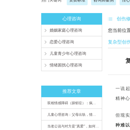
热门关键词
资费标准
咨询师案例
性心
心理咨询
创伤
您当前位
婚姻家庭心理咨询
复杂型创伤
恋爱心理咨询
儿童青少年心理咨询
情绪困扰心理咨询
一说
推荐文章
精神
双相情感障碍（躁郁症）：疯子如何走向天才
儿童心理咨询：父母出轨，情感混乱孩子内心的隐秘
但现
种难
当老公说与对方是“真爱”，如何挽救婚姻？(始篇)