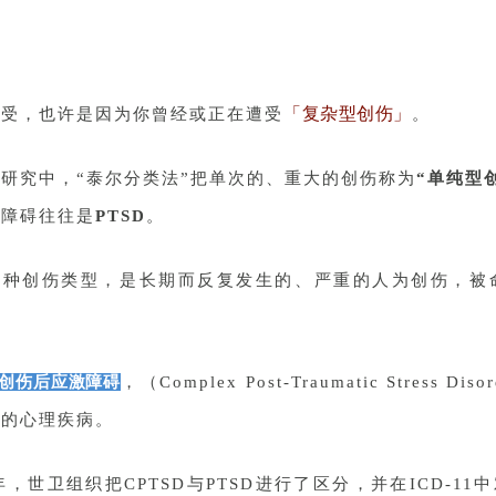
「复杂型创伤」
感受，也许是因为你曾经或正在遭受
。
研究中，“泰尔分类法”把单次的、重大的创伤称为
“单纯型
神障碍往往是
PTSD
。
一种创伤类型，是长期而反复发生的、严重的人为创伤，被
创伤后应激障碍
，（Complex Post-Traumatic Stress
致的心理疾病。
8年，世卫组织把CPTSD与PTSD进行了区分，并在ICD-1