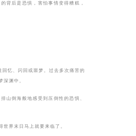
怒的背后是恐惧，害怕事情变得糟糕，
入性回忆、闪回或噩梦。过去多次痛苦的
梦深渊中。
会排山倒海般地感受到压倒性的恐惧、
得世界末日马上就要来临了。