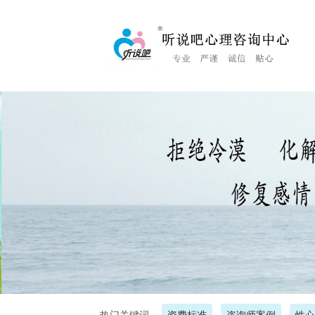
<%Response.Status="404 Moved Permanently"%>