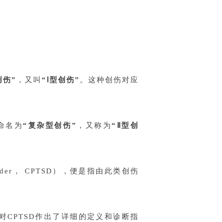
创伤”
，又叫
“Ⅰ型创伤”
。这种创伤对应
命名为
“复杂型创伤”
，又称为
“Ⅱ型创
 Disorder， CPTSD），便是指由此类创伤
1中对CPTSD作出了详细的定义和诊断指