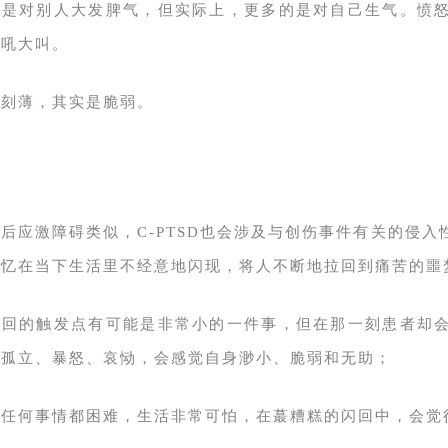
来是对别人大发脾气，但实际上，更多的是对自己生气。愤
大吼大叫。
来刻薄，其实是脆弱。
后应激障碍类似，C-PTSD也会涉及与创伤事件有关的侵
记忆在当下生活里不经意地闪现，将人不断地拉回到痛苦的噩
闪回的触发点有可能是非常小的一件事，但在那一刻患者却
、孤立、暴怒、哀恸，会感觉自身渺小、脆弱和无助；
做任何事情都困难，生活非常可怕，在蕞糟糕的闪回中，会觉