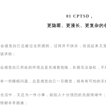
01 CPTSD，
更隐匿、更漫长、更复杂的
许会感觉自己总被过去所困扰，过得并不快乐，但说起来又觉
不该求助；
许会感觉自己所处的环境总是充满着危险，长期无法放松，不
许有一些睡眠问题，总是感觉自己一旦睡觉，就有有可怕的灾
常生活中，又总为一件小事，就陷入十分强烈的负面情绪中
事情都非常困难；