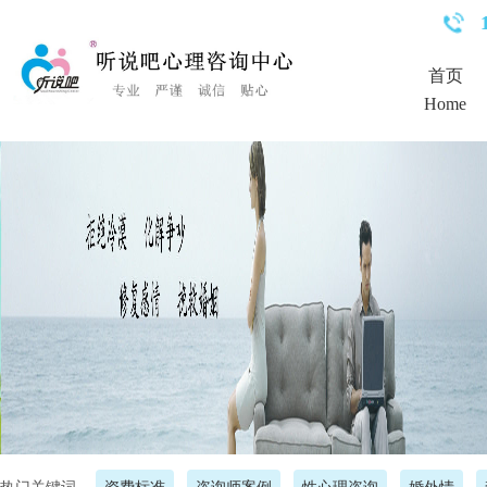
<%Response.Status="404 Moved Permanently"%>
首页
Home