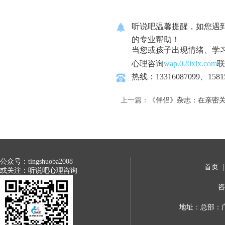
听说吧温馨提醒，如您遇
的专业帮助！
当您或孩子出现情绪、学
心理咨询
wap.020xlx.com
联
热线：13316087099、1581
上一篇：
《伴侣》杂志：在亲密
公众号：tingshuoba2008
首页
或关注：听说吧心理咨询
咨
地址：总部：广