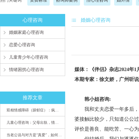
热门关键词
资费标准
咨询师案例
性心理咨询
婚外情
心理咨询
婚姻心理咨询
婚姻家庭心理咨询
恋爱心理咨询
儿童青少年心理咨询
媒体：《伴侣》杂志
202
4
年
1
情绪困扰心理咨询
本期专家：
徐文娇，广州听说
推荐文章
韩小姐咨询
:
我和丈夫恋爱一年多后，
双相情感障碍（躁郁症）：疯子如何走向天才
婆接触比较少，只知道公公过
儿童心理咨询：父母出轨，情感混乱孩子内心的隐秘
评价是善良、能吃苦、一心为
当老公说与对方是“真爱”，如何挽救婚姻？(始篇)
但结婚后，我们与婆婆住