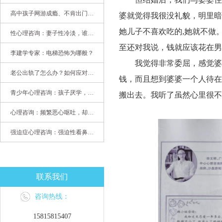
高中孩子网游成瘾、不肯出门，家长该怎么办？
婆就觉得我很没礼貌，明里暗
她儿子不喜欢吃的
,她就不做
性心理咨询：妻子性冷淡，谁之过
至还对我说，钱就应该花在男
李建学专家：电梯恐怖为哪般？
我觉得非常委屈，感觉婆
老公出轨了怎么办？如何应对老公出轨？——婚姻心理专家为您支招
钱，而且想到婆婆一个人待在
青少年心理咨询：孩子厌学，整天沉迷手机，网络成瘾，怎么办?
搬出去。我听了虽然心里很不
心理咨询：频繁恶心呕吐，却无身体异常
强迫症心理咨询：强迫性看鼻尖，害我无法学习
联系我们
咨询热线：
15815815407