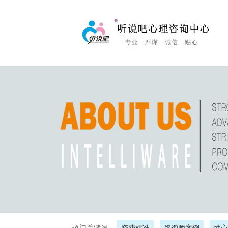
<%Response.Status="404 Moved Permanently"%>