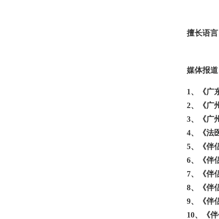
擅长语言
媒体报道
1
、
《广
2、
《广
3、
《广
4、
《法
5、
《伴
6、
《伴
7、
《伴
8
、《伴
9、
《伴
10、
《伴