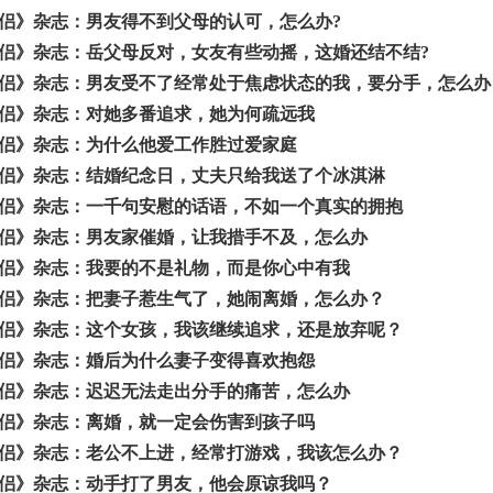
侣》杂志：男友得不到父母的认可，怎么办?
侣》杂志：岳父母反对，女友有些动摇，这婚还结不结?
侣》杂志：男友受不了经常处于焦虑状态的我，要分手，怎么办
侣》杂志：对她多番追求，她为何疏远我
侣》杂志：为什么他爱工作胜过爱家庭
侣》杂志：结婚纪念日，丈夫只给我送了个冰淇淋
侣》杂志：一千句安慰的话语，不如一个真实的拥抱
侣》杂志：男友家催婚，让我措手不及，怎么办
侣》杂志：我要的不是礼物，而是你心中有我
侣》杂志：把妻子惹生气了，她闹离婚，怎么办？
侣》杂志：这个女孩，我该继续追求，还是放弃呢？
侣》杂志：婚后为什么妻子变得喜欢抱怨
侣》杂志：迟迟无法走出分手的痛苦，怎么办
侣》杂志：离婚，就一定会伤害到孩子吗
侣》杂志：老公不上进，经常打游戏，我该怎么办？
侣》杂志：动手打了男友，他会原谅我吗？