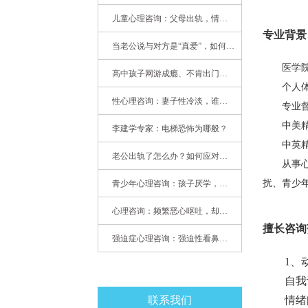
儿童心理咨询：父母出轨，情感混乱孩子内心的隐秘
专业背景
当老公说与对方是“真爱”，如何挽救婚姻？(始篇)
医学院校
高中孩子网游成瘾、不肯出门，家长该怎么办？
个人体验
性心理咨询：妻子性冷淡，谁之过
专业督导
中美精神分
李建学专家：电梯恐怖为哪般？
中英精神
老公出轨了怎么办？如何应对老公出轨？——婚姻心理专家为您支招
从事心理
扰、青少
青少年心理咨询：孩子厌学，整天沉迷手机，网络成瘾，怎么办?
心理咨询：频繁恶心呕吐，却无身体异常
擅长咨询
强迫症心理咨询：强迫性看鼻尖，害我无法学习
1、动力
自我认识
联系我们
情绪问