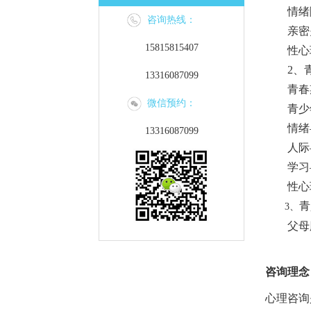
情绪障碍
咨询热线：
亲密关
15815815407
性心理
2、青
13316087099
青春期前
微信预约：
青少年问
情绪——
13316087099
人际——
学习—
性心理
青
3、
父母
咨询理念
心理咨询