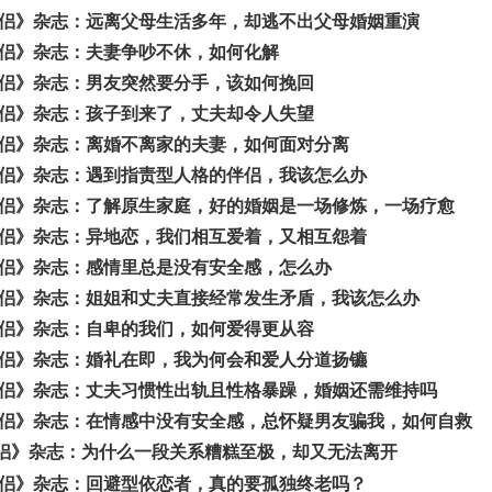
侣》杂志：远离父母生活多年，却逃不出父母婚姻重演
侣》杂志：夫妻争吵不休，如何化解
侣》杂志：男友突然要分手，该如何挽回
侣》杂志：孩子到来了，丈夫却令人失望
侣》杂志：离婚不离家的夫妻，如何面对分离
侣》杂志：遇到指责型人格的伴侣，我该怎么办
侣》杂志：了解原生家庭，好的婚姻是一场修炼，一场疗愈
侣》杂志：异地恋，我们相互爱着，又相互怨着
侣》杂志：感情里总是没有安全感，怎么办
侣》杂志：姐姐和丈夫直接经常发生矛盾，我该怎么办
侣》杂志：自卑的我们，如何爱得更从容
侣》杂志：婚礼在即，我为何会和爱人分道扬镳
侣》杂志：丈夫习惯性出轨且性格暴躁，婚姻还需维持吗
侣》杂志：在情感中没有安全感，总怀疑男友骗我，如何自救
侣》杂志：为什么一段关系糟糕至极，却又无法离开
侣》杂志：回避型依恋者，真的要孤独终老吗？