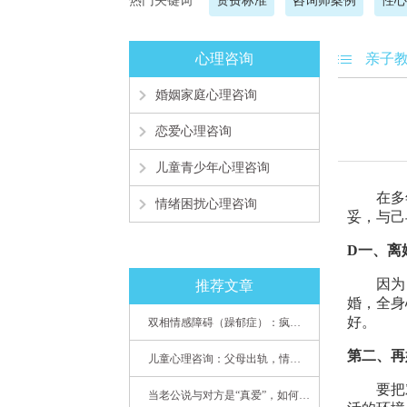
热门关键词
资费标准
咨询师案例
性心
心理咨询
亲子
婚姻家庭心理咨询
恋爱心理咨询
儿童青少年心理咨询
在多
情绪困扰心理咨询
妥，与己
D一、离
因为
推荐文章
婚，全身
好。
双相情感障碍（躁郁症）：疯子如何走向天才
第二、再
儿童心理咨询：父母出轨，情感混乱孩子内心的隐秘
要把
当老公说与对方是“真爱”，如何挽救婚姻？(始篇)