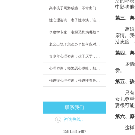
活的环境
中影响他
高中孩子网游成瘾、不肯出门，家长该怎么办？
第三、离
性心理咨询：妻子性冷淡，谁之过
离婚
李建学专家：电梯恐怖为哪般？
亲情。我
活态度，
老公出轨了怎么办？如何应对老公出轨？——婚姻心理专家为您支招
第四、离
青少年心理咨询：孩子厌学，整天沉迷手机，网络成瘾，怎么办?
坏情
心理咨询：频繁恶心呕吐，却无身体异常
爱。
强迫症心理咨询：强迫性看鼻尖，害我无法学习
第五、孩
只有
女儿尊重
妻很可能
联系我们
第六、原
咨询热线：
这样
15815815407