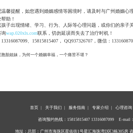
吧温馨提醒，如您遇到婚姻感情等困境时，请及时与广州婚姻心
业帮助！
或孩子出现情绪、学习、行为、人际等心理问题，或你们的亲子
咨询
wap.020xlx.com
联系，切勿延误而失去了治疗时机！
3316087099、15815815407， QQ937326707，微信：133160870
双胞胎姐妹，为何一个婚姻幸福，一个痛苦不堪？
首页
|
关于我们
|
服务指南
|
专家介绍
|
心理咨询
咨询预约热线：
15815815407
13316087099 E-mail：
地址：总部：广州市海珠区星佑街1号星汇海珠湾D区3栋305房 咨询