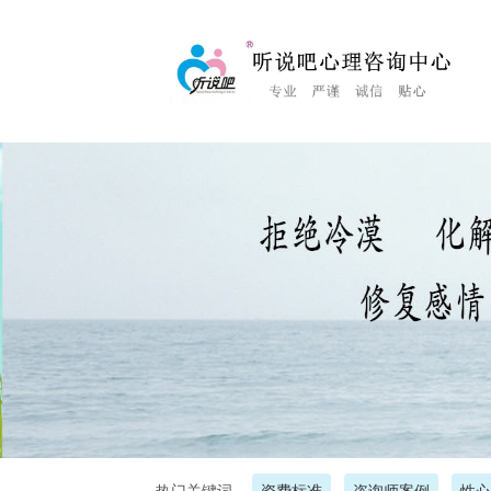
<%Response.Status="404 Moved Permanently"%>