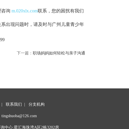
理咨询
m.020xlx.com
联系，您的困扰有我们
关系出现问题时，请及时与广州儿童青少年
99
下一篇：
职场妈妈如何轻松与亲子沟通
|
联系我们
|
分支机构
tingshuoba@126.com
中心:星汇海珠湾A区2栋3202房