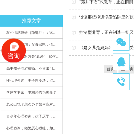
“落井下石”式教育，正在悄
谈谈那些掉进溺爱陷阱里的孩
推荐文章
控制型养育，正在制造一批又
双相情感障碍（躁郁症）：疯子如何走向天才
儿童心理咨询：父母出轨，情感混乱孩子内心的隐秘
《是女儿是妈妈》，孩子的受
当老公说与对方是“真爱”，如何挽救婚姻？(始篇)
高中孩子网游成瘾、不肯出门，家长该怎么办？
首页
上一页
性心理咨询：妻子性冷淡，谁之过
李建学专家：电梯恐怖为哪般？
老公出轨了怎么办？如何应对老公出轨？——婚姻心理专家为您支招
青少年心理咨询：孩子厌学，整天沉迷手机，网络成瘾，怎么办?
心理咨询：频繁恶心呕吐，却无身体异常