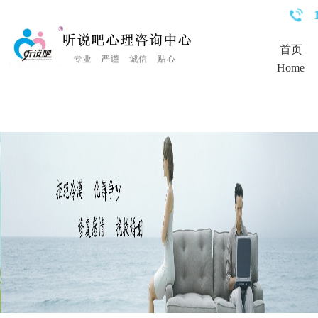
<%Response.Status="404 Moved Permanently"%>
首页
Home