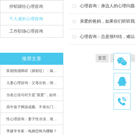
心理咨询：身边人的心理问题
抑郁躁狂心理咨询
个人成长心理咨询
亲爱的爸妈，如果你们听听我
工作职场心理咨询
心理咨询：总是很纠结，难以
首页
上一页
..
推荐文章
双相情感障碍（躁郁症）：疯子如何走向天才
儿童心理咨询：父母出轨，情感混乱孩子内心的隐秘
当老公说与对方是“真爱”，如何挽救婚姻？(始篇)
高中孩子网游成瘾、不肯出门，家长该怎么办？
性心理咨询：妻子性冷淡，谁之过
李建学专家：电梯恐怖为哪般？