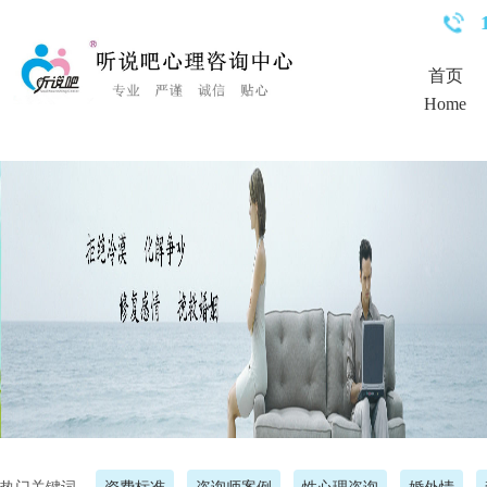
<%Response.Status="404 Moved Permanently"%>
首页
Home