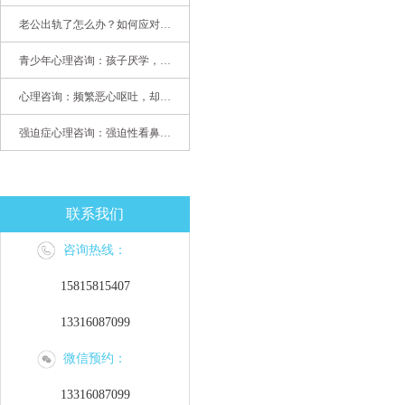
老公出轨了怎么办？如何应对老公出轨？——婚姻心理专家为您支招
青少年心理咨询：孩子厌学，整天沉迷手机，网络成瘾，怎么办?
心理咨询：频繁恶心呕吐，却无身体异常
强迫症心理咨询：强迫性看鼻尖，害我无法学习
联系我们
咨询热线：
15815815407
13316087099
微信预约：
13316087099