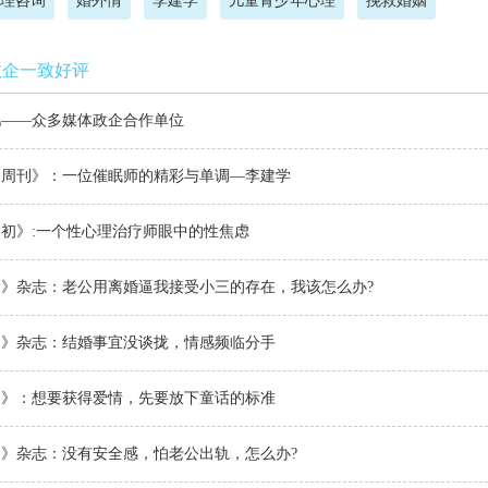
理咨询
婚外情
李建学
儿童青少年心理
挽救婚姻
政企一致好评
吧——众多媒体政企合作单位
物周刊》：一位催眠师的精彩与单调—李建学
初》:一个性心理治疗师眼中的性焦虑
侣》杂志：老公用离婚逼我接受小三的存在，我该怎么办?
侣》杂志：结婚事宜没谈拢，情感频临分手
侣》：想要获得爱情，先要放下童话的标准
》杂志：没有安全感，怕老公出轨，怎么办?