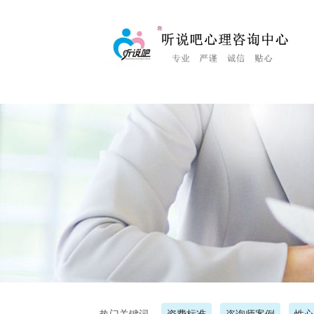
<%Response.Status="404 Moved Permanently"%>