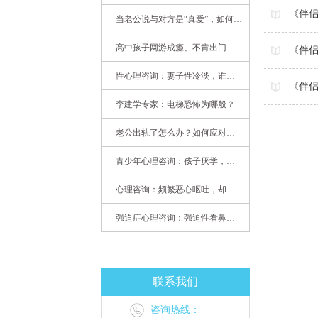
《伴侣
当老公说与对方是“真爱”，如何挽救婚姻？(始篇)
高中孩子网游成瘾、不肯出门，家长该怎么办？
《伴侣
性心理咨询：妻子性冷淡，谁之过
《伴侣
李建学专家：电梯恐怖为哪般？
老公出轨了怎么办？如何应对老公出轨？——婚姻心理专家为您支招
青少年心理咨询：孩子厌学，整天沉迷手机，网络成瘾，怎么办?
心理咨询：频繁恶心呕吐，却无身体异常
强迫症心理咨询：强迫性看鼻尖，害我无法学习
联系我们
咨询热线：