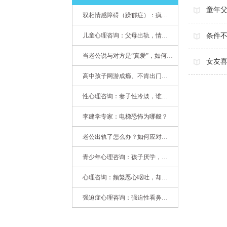
童年
双相情感障碍（躁郁症）：疯子如何走向天才
儿童心理咨询：父母出轨，情感混乱孩子内心的隐秘
条件
当老公说与对方是“真爱”，如何挽救婚姻？(始篇)
女友
高中孩子网游成瘾、不肯出门，家长该怎么办？
性心理咨询：妻子性冷淡，谁之过
李建学专家：电梯恐怖为哪般？
老公出轨了怎么办？如何应对老公出轨？——婚姻心理专家为您支招
青少年心理咨询：孩子厌学，整天沉迷手机，网络成瘾，怎么办?
心理咨询：频繁恶心呕吐，却无身体异常
强迫症心理咨询：强迫性看鼻尖，害我无法学习