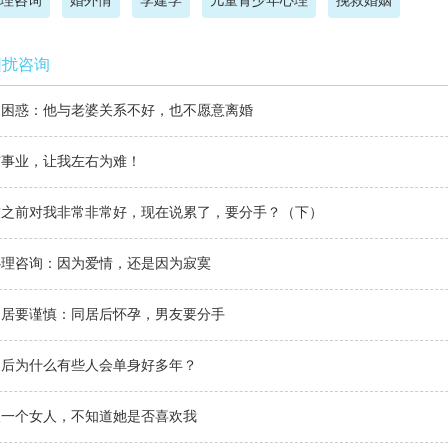
理咨询
婚外情
李建学
儿童青少年心理
挽救婚姻
困扰咨询
的困惑：他与老婆关系不好，也不愿意离婚
与事业，让我左右为难！
友之前对我非常非常好，现在说累了，要分手？（下）
心理咨询：因为爱情，还是因为寂寞
同居要谨慎：同居后怀孕，男友要分手
之后为什么有些人会单身好多年？
欢一个女人，不知道她是否喜欢我