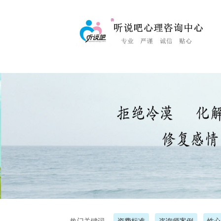
<%Response.Status="404 Moved Permanently"%>