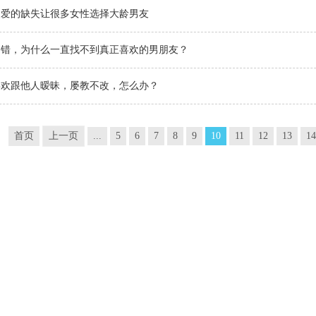
父爱的缺失让很多女性选择大龄男友
不错，为什么一直找不到真正喜欢的男朋友？
喜欢跟他人暧昧，屡教不改，怎么办？
首页
上一页
...
5
6
7
8
9
10
11
12
13
14