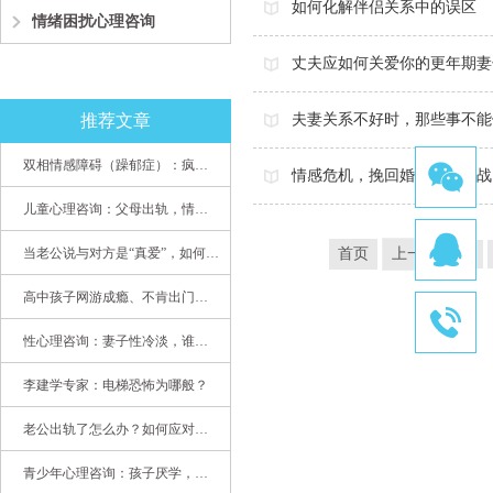
如何化解伴侣关系中的误区
情绪困扰心理咨询
丈夫应如何关爱你的更年期妻
推荐文章
夫妻关系不好时，那些事不能
双相情感障碍（躁郁症）：疯子如何走向天才
情感危机，挽回婚姻的心理战
儿童心理咨询：父母出轨，情感混乱孩子内心的隐秘
当老公说与对方是“真爱”，如何挽救婚姻？(始篇)
首页
上一页
...
高中孩子网游成瘾、不肯出门，家长该怎么办？
性心理咨询：妻子性冷淡，谁之过
李建学专家：电梯恐怖为哪般？
老公出轨了怎么办？如何应对老公出轨？——婚姻心理专家为您支招
青少年心理咨询：孩子厌学，整天沉迷手机，网络成瘾，怎么办?