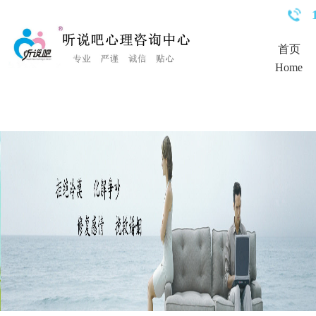
<%Response.Status="404 Moved Permanently"%>
首页
Home