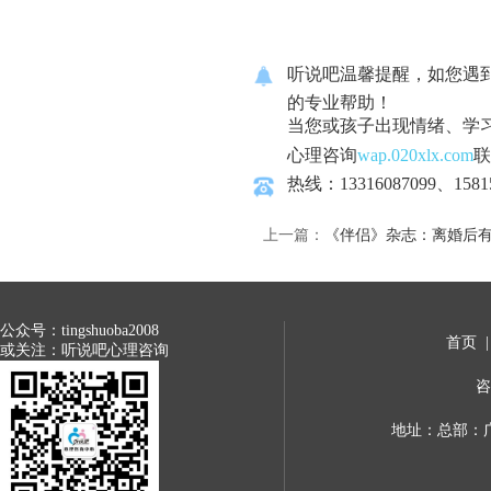
听说吧温馨提醒，如您遇
的专业帮助！
当您或孩子出现情绪、学
心理咨询
wap.020xlx.com
联
热线：13316087099、1581
上一篇：
《伴侣》杂志：离婚后
公众号：tingshuoba2008
首页
或关注：听说吧心理咨询
咨
地址：总部：广