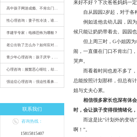
来好不好？下次爸爸妈妈一定
高中孩子网游成瘾、不肯出门，家长该怎么办？
自从园园
2岁起，对于各
性心理咨询：妻子性冷淡，谁之过
例如送他去幼儿园，因为
候只能让奶奶带着去。园园也
李建学专家：电梯恐怖为哪般？
但上周三时，
G小姐因为
老公出轨了怎么办？如何应对老公出轨？——婚姻心理专家为您支招
闹，一直僵在门口不肯出门，
青少年心理咨询：孩子厌学，整天沉迷手机，网络成瘾，怎么办?
哭声。
心理咨询：频繁恶心呕吐，却无身体异常
而看着时间也差不多了，
总能按照计划那样，但总有计
强迫症心理咨询：强迫性看鼻尖，害我无法学习
姐与丈夫心累。
相信很多家长也深有体会
联系我们
时，会让孩子变得很情绪化，
而这是比
“计划外的变动
咨询热线：
啊！”。
15815815407