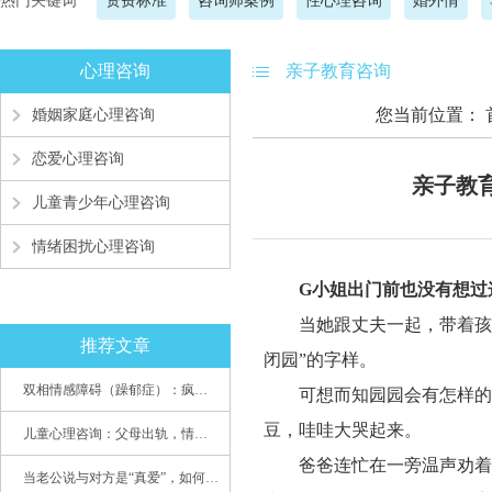
热门关键词
资费标准
咨询师案例
性心理咨询
婚外情
心理咨询
亲子教育咨询
您当前位置：
婚姻家庭心理咨询
恋爱心理咨询
亲子教
儿童青少年心理咨询
情绪困扰心理咨询
G小姐出门前也没有想过
当她跟丈夫一起，带着孩
推荐文章
闭园”的字样。
双相情感障碍（躁郁症）：疯子如何走向天才
可想而知园园会有怎样的
豆，哇哇大哭起来。
儿童心理咨询：父母出轨，情感混乱孩子内心的隐秘
爸爸连忙在一旁温声劝着
当老公说与对方是“真爱”，如何挽救婚姻？(始篇)