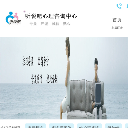
<%Response.Status="404 Moved Permanently"%>
首页
Home