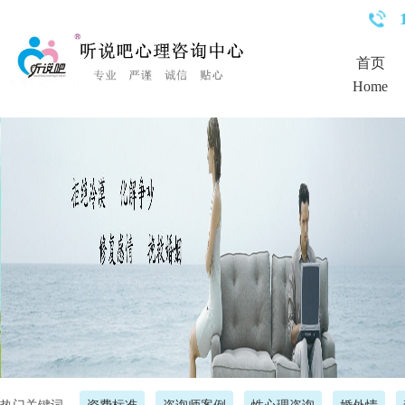
<%Response.Status="404 Moved Permanently"%>
首页
Home