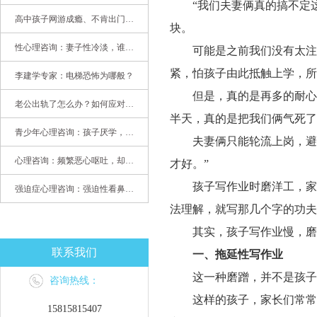
“我们夫妻俩真的搞不定
高中孩子网游成瘾、不肯出门，家长该怎么办？
块。
性心理咨询：妻子性冷淡，谁之过
可能是之前我们没有太注
紧，怕孩子由此抵触上学，所
李建学专家：电梯恐怖为哪般？
但是，真的是再多的耐心
老公出轨了怎么办？如何应对老公出轨？——婚姻心理专家为您支招
半天，真的是把我们俩气死了
青少年心理咨询：孩子厌学，整天沉迷手机，网络成瘾，怎么办?
夫妻俩只能轮流上岗，避
心理咨询：频繁恶心呕吐，却无身体异常
才好。
”
孩子写作业时磨洋工，家
强迫症心理咨询：强迫性看鼻尖，害我无法学习
法理解，就写那几个字的功夫
其实，孩子写作业慢，磨
联系我们
一、
拖延性写作业
这一种磨蹭，并不是孩子
咨询热线：
这样的孩子，家长们常常
15815815407