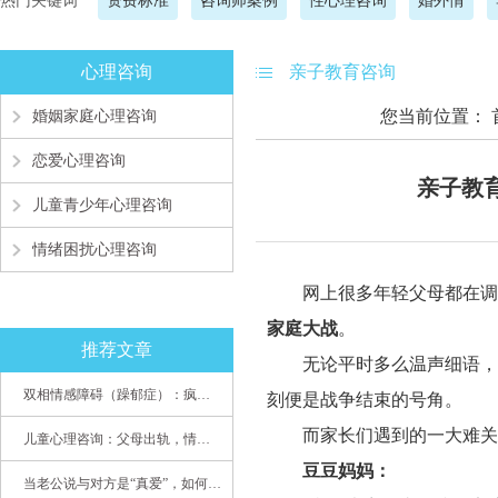
热门关键词
资费标准
咨询师案例
性心理咨询
婚外情
心理咨询
亲子教育咨询
您当前位置：
婚姻家庭心理咨询
恋爱心理咨询
亲子教
儿童青少年心理咨询
情绪困扰心理咨询
网上很多年轻父母都在调
家庭大战
。
推荐文章
无论平时多么温声细语，
双相情感障碍（躁郁症）：疯子如何走向天才
刻便是战争结束的号角。
而家长们遇到的一大难关
儿童心理咨询：父母出轨，情感混乱孩子内心的隐秘
豆豆妈妈：
当老公说与对方是“真爱”，如何挽救婚姻？(始篇)