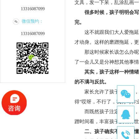
文具，发一下呆，乱涂乱画
13316087099
很多时候，孩子明明会写
微信预约：
完。
这不就跟我们大人爱拖延
13316087099
才动身。这样的磨蹭拖延，更
那这时候家长该怎么办呢
了一会儿又是分神想其他事情
其实，孩子这样一种情绪
的不满与反抗。
家长允许了孩子的磨蹭，
得
“哎呀，不行了，我得写作
而既然孩子注定要磨蹭，
蹭时间看，丰富孩子的精神世
二、
孩子确实不会、不懂