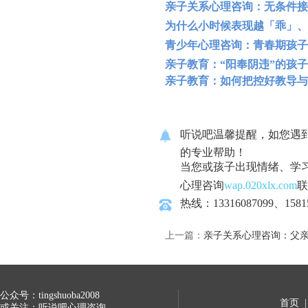
亲子关系心理咨询：无条件接
为什么小时候表现越「乖」、
青少年心理咨询：青春期孩子
亲子教育：“阳奉阴违”的孩
亲子教育：如何把控好教导与
听说吧温馨提醒，如您遇
的专业帮助！
当您或孩子出现情绪、学
心理咨询
wap.020xlx.com
联
热线：13316087099、1581
上一篇：
亲子关系心理咨询：父
公众号：tingshuoba2008
首页
或关注：听说吧心理咨询