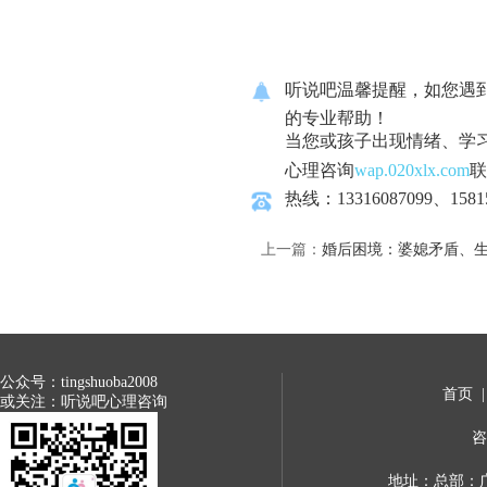
听说吧温馨提醒，如您遇
的专业帮助！
当您或孩子出现情绪、学
心理咨询
wap.020xlx.com
联
热线：13316087099、1581
上一篇：
婚后困境：婆媳矛盾、
公众号：tingshuoba2008
首页
或关注：听说吧心理咨询
咨
地址：总部：广