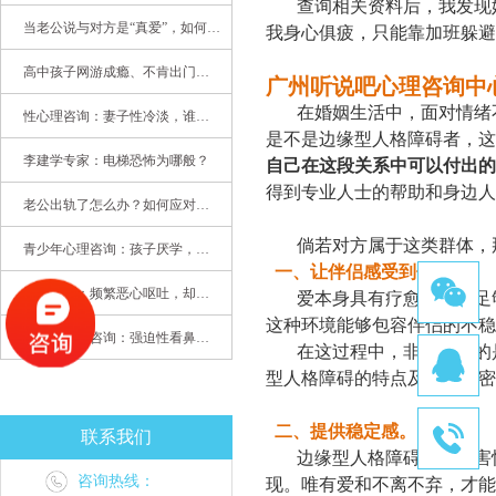
查询相关资料后，我发现
当老公说与对方是“真爱”，如何挽救婚姻？(始篇)
我身心俱疲，只能靠加班躲避
高中孩子网游成瘾、不肯出门，家长该怎么办？
广州听说吧心理咨询
中
在婚姻生活中，面对情绪
性心理咨询：妻子性冷淡，谁之过
是不是边缘型人格障碍者，这
李建学专家：电梯恐怖为哪般？
自己在这段关系中可以付出的
得到专业人士的帮助和身边人
老公出轨了怎么办？如何应对老公出轨？——婚姻心理专家为您支招
倘若对方属于这类群体，
青少年心理咨询：孩子厌学，整天沉迷手机，网络成瘾，怎么办?
一、
让
伴侣
感受
到
你的爱。
心理咨询：频繁恶心呕吐，却无身体异常
爱本身具有疗愈功能。足
这种环境能够包容伴侣的不稳
强迫症心理咨询：强迫性看鼻尖，害我无法学习
在这过程中，
非常重要的
型人格障碍的特点及其在亲密
二、
提供稳定感。
联系我们
边缘型人格障碍者大多害
咨询热线：
现。唯有爱和不离不弃，才能