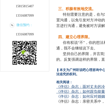
15815815407
三、
积极有效
地
交流。
特别需要注意的是，在与
13316087099
置沟通，以免引发对方冲动的
微信预约：
言进行沟通，避免被对方误解
13316087099
四、
建立心理界限。
你有权
说“不”，你的想法
通，我不会继续说下去。
坚持自己的界限，并言简
的。反复强调这样的界限，直
▎本文为广州听说吧心理咨询中
法追究的权利。
相关阅读：
《伴侣》杂志：面对丈夫的冷
《伴侣》杂志：如何跟负能量
《伴侣》杂志：如何应对婚姻
《伴侣》杂志：亲密关系中，