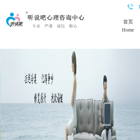
<%Response.Status="404 Moved Permanently"%>
首页
Home