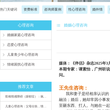
热门关键词
资费标准
咨询师案例
性心理咨询
婚外情
心理咨询
婚姻心理咨询
婚姻家庭心理咨询
恋爱心理咨询
儿童青少年心理咨询
媒体：《伴侣》杂志202
5
年
3
情绪困扰心理咨询
本期专家：
谭素怡，广州听说
问
。
推荐文章
王
先生咨询：
我和妻子是经相亲认识的
双相情感障碍（躁郁症）：疯子如何走向天才
融洽；婚后，她却常因小事发
至砸东西、打人。与她在一起
儿童心理咨询：父母出轨，情感混乱孩子内心的隐秘