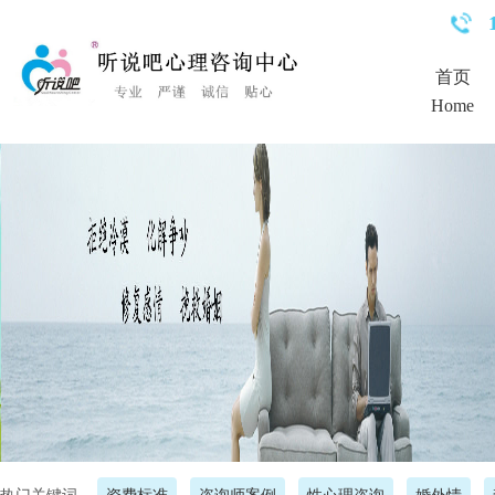
<%Response.Status="404 Moved Permanently"%>
首页
Home