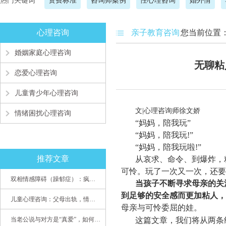
热门关键词
资费标准
咨询师案例
性心理咨询
婚外情
心理咨询
亲子教育咨询
您当前位置
婚姻家庭心理咨询
无聊粘
恋爱心理咨询
儿童青少年心理咨询
文|心理咨询师徐文娇
情绪困扰心理咨询
“妈妈，陪我玩”
“妈妈，陪我玩!”
“妈妈，陪我玩啦!”
推荐文章
从哀求、命令、到爆炸，
可怜。玩了一次又一次，还要
双相情感障碍（躁郁症）：疯子如何走向天才
当孩子不断寻求母亲的关
到足够的安全感而更加粘人，
儿童心理咨询：父母出轨，情感混乱孩子内心的隐秘
母亲与可怜委屈的娃。
当老公说与对方是“真爱”，如何挽救婚姻？(始篇)
这篇文章，我们将从两条