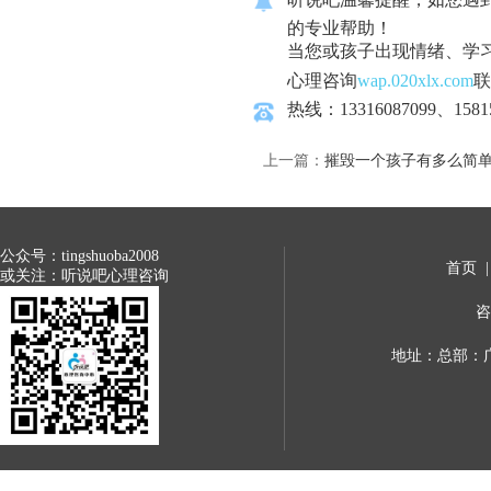
的专业帮助！
当您或孩子出现情绪、学
心理咨询
wap.020xlx.com
联
热线：13316087099、1581
上一篇：
摧毁一个孩子有多么简单
公众号：tingshuoba2008
首页
或关注：听说吧心理咨询
咨
地址：总部：广