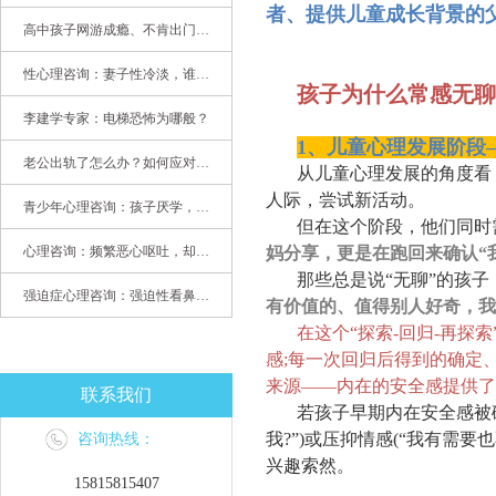
者、提供儿童成长背景的
高中孩子网游成瘾、不肯出门，家长该怎么办？
性心理咨询：妻子性冷淡，谁之过
孩子为什么常感无聊
李建学专家：电梯恐怖为哪般？
1、儿童心理发展阶段
老公出轨了怎么办？如何应对老公出轨？——婚姻心理专家为您支招
从儿童心理发展的角度看，
人际，尝试新活动。
青少年心理咨询：孩子厌学，整天沉迷手机，网络成瘾，怎么办?
但在这个阶段，他们同时
心理咨询：频繁恶心呕吐，却无身体异常
妈分享，更是在跑回来确认“
那些总是说“无聊”的孩
强迫症心理咨询：强迫性看鼻尖，害我无法学习
有价值的、值得别人好奇，我
在这个“探索-回归-再探
感;每一次回归后得到的确定
来源——内在的安全感提供
联系我们
若孩子早期内在安全感被
我?”)或压抑情感(“我有需
咨询热线：
兴趣索然。
15815815407