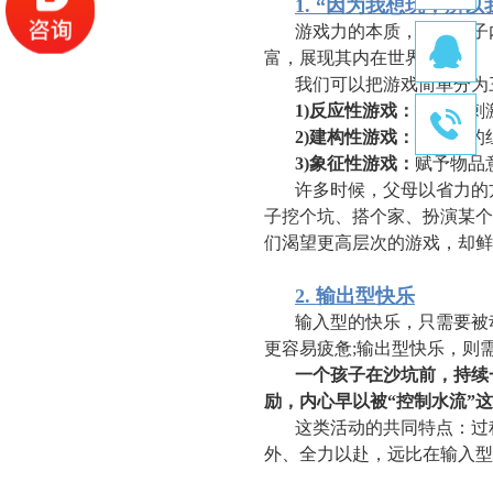
1. “因为我想玩，所以
游戏力的本质，在于孩子
富，展现其内在世界。
我们可以把游戏简单分为
1)反应性游戏：
对外部刺
2)建构性游戏：
有目的的
3)象征性游戏：
赋予物品
许多时候，父母以省力的
子挖个坑、搭个家、扮演某个
们渴望更高层次的游戏，却鲜
2. 输出型快乐
输入型的快乐，只需要被
更容易疲惫;输出型快乐，则
一个孩子在沙坑前，持续
励，内心早以被“控制水流”
这类活动的共同特点：过
外、全力以赴，远比在输入型