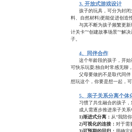
3. 开放式游戏设计
孩子的玩具，可分为封闭式
料、自然材料)更能促进创造
与其不断为孩子频繁更新
计关卡”“创建故事场景”“
子。
4、同伴合作
这个年龄段的孩子，开始
可快乐玩耍;独自时常感无聊
父母要做的不是取代同伴
想玩这个，你要是想一起，可
5、亲子关系分离个体
习惯了共生融合的孩子，
成人需逐步推进亲子关系
1)渐进式分离：
从“我陪
2)可视化的连接：
对于需
3)可预期的回归：
用确定