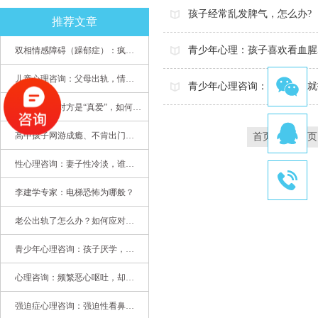
孩子经常乱发脾气，怎么办?
推荐文章
青少年心理：孩子喜欢看血腥
双相情感障碍（躁郁症）：疯子如何走向天才
儿童心理咨询：父母出轨，情感混乱孩子内心的隐秘
青少年心理咨询：孩子放学就
当老公说与对方是“真爱”，如何挽救婚姻？(始篇)
高中孩子网游成瘾、不肯出门，家长该怎么办？
首页
上一页
性心理咨询：妻子性冷淡，谁之过
李建学专家：电梯恐怖为哪般？
老公出轨了怎么办？如何应对老公出轨？——婚姻心理专家为您支招
青少年心理咨询：孩子厌学，整天沉迷手机，网络成瘾，怎么办?
心理咨询：频繁恶心呕吐，却无身体异常
强迫症心理咨询：强迫性看鼻尖，害我无法学习