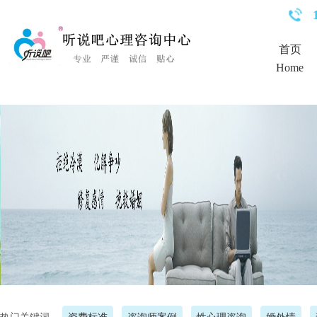
<%Response.Status="404 Moved Permanently"%>
首页
Home