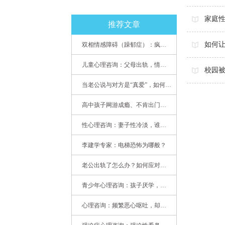
家庭性
推荐文章
如何让
双相情感障碍（躁郁症）：疯子如何走向天才
儿童心理咨询：父母出轨，情感混乱孩子内心的隐秘
校园被
当老公说与对方是“真爱”，如何挽救婚姻？(始篇)
高中孩子网游成瘾、不肯出门，家长该怎么办？
性心理咨询：妻子性冷淡，谁之过
李建学专家：电梯恐怖为哪般？
老公出轨了怎么办？如何应对老公出轨？——婚姻心理专家为您支招
青少年心理咨询：孩子厌学，整天沉迷手机，网络成瘾，怎么办?
心理咨询：频繁恶心呕吐，却无身体异常