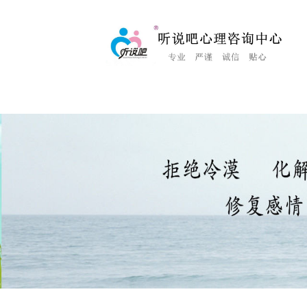
<%Response.Status="404 Moved Permanently"%>