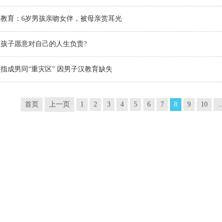
教育：6岁男孩亲吻女伴，被母亲赏耳光
孩子愿意对自己的人生负责?
指成男同“重灾区” 因男子汉教育缺失
首页
上一页
1
2
3
4
5
6
7
8
9
10
..