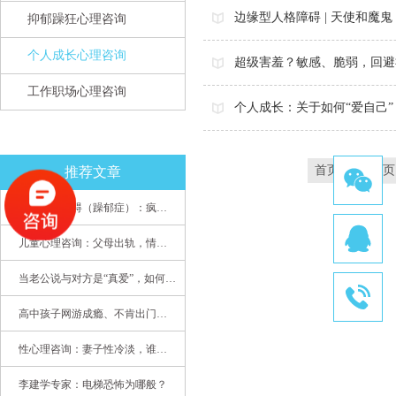
边缘型人格障碍 | 天使和魔
抑郁躁狂心理咨询
个人成长心理咨询
超级害羞？敏感、脆弱，回避
工作职场心理咨询
个人成长：关于如何“爱自己”
首页
上一页
推荐文章
双相情感障碍（躁郁症）：疯子如何走向天才
儿童心理咨询：父母出轨，情感混乱孩子内心的隐秘
当老公说与对方是“真爱”，如何挽救婚姻？(始篇)
高中孩子网游成瘾、不肯出门，家长该怎么办？
性心理咨询：妻子性冷淡，谁之过
李建学专家：电梯恐怖为哪般？