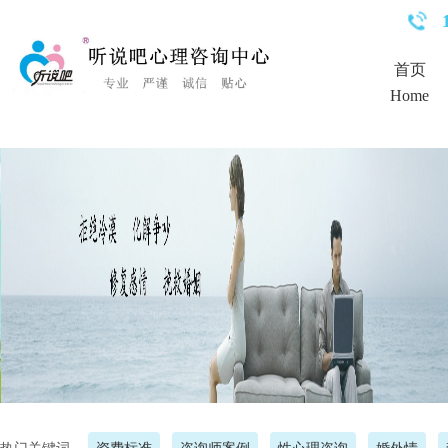
<%Response.Status="404 Moved Permanently"%>
首页
Home