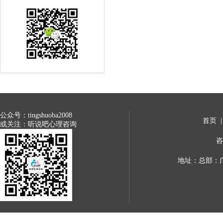
公众号：tingshuoba2008
首页
或关注：听说吧心理咨询
咨
地址：总部：广