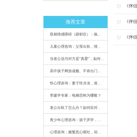
《伴
推荐文章
《伴侣
双相情感障碍（躁郁症）：疯子如何走向天才
《伴
儿童心理咨询：父母出轨，情感混乱孩子内心的隐秘
当老公说与对方是“真爱”，如何挽救婚姻？(始篇)
高中孩子网游成瘾、不肯出门，家长该怎么办？
性心理咨询：妻子性冷淡，谁之过
李建学专家：电梯恐怖为哪般？
老公出轨了怎么办？如何应对老公出轨？——婚姻心理专家为您支招
青少年心理咨询：孩子厌学，整天沉迷手机，网络成瘾，怎么办?
心理咨询：频繁恶心呕吐，却无身体异常