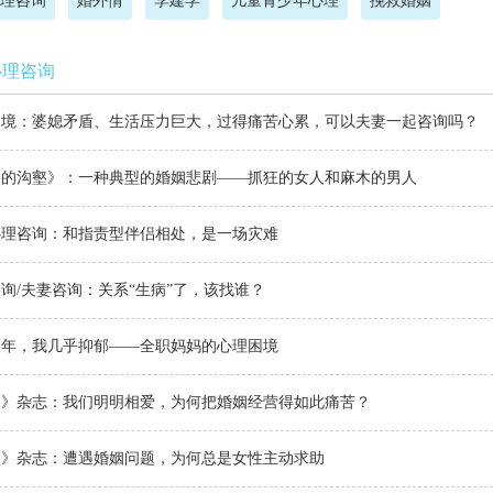
理咨询
婚外情
李建学
儿童青少年心理
挽救婚姻
心理咨询
困境：婆媳矛盾、生活压力巨大，过得痛苦心累，可以夫妻一起咨询吗？
望的沟壑》：一种典型的婚姻悲剧——抓狂的女人和麻木的男人
心理咨询：和指责型伴侣相处，是一场灾难
询/夫妻咨询：关系“生病”了，该找谁？
三年，我几乎抑郁——全职妈妈的心理困境
侣》杂志：我们明明相爱，为何把婚姻经营得如此痛苦？
侣》杂志：遭遇婚姻问题，为何总是女性主动求助