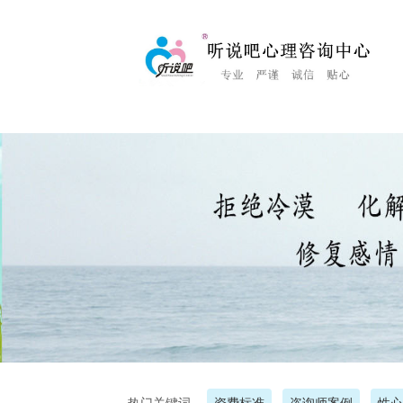
<%Response.Status="404 Moved Permanently"%>