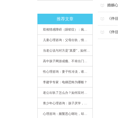
婚姻
推荐文章
《伴侣
双相情感障碍（躁郁症）：疯子如何走向天才
《伴
儿童心理咨询：父母出轨，情感混乱孩子内心的隐秘
当老公说与对方是“真爱”，如何挽救婚姻？(始篇)
高中孩子网游成瘾、不肯出门，家长该怎么办？
性心理咨询：妻子性冷淡，谁之过
李建学专家：电梯恐怖为哪般？
老公出轨了怎么办？如何应对老公出轨？——婚姻心理专家为您支招
青少年心理咨询：孩子厌学，整天沉迷手机，网络成瘾，怎么办?
心理咨询：频繁恶心呕吐，却无身体异常