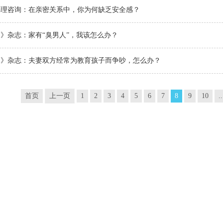
心理咨询：在亲密关系中，你为何缺乏安全感？
》杂志：家有“臭男人”，我该怎么办？
侣》杂志：夫妻双方经常为教育孩子而争吵，怎么办？
首页
上一页
1
2
3
4
5
6
7
8
9
10
..