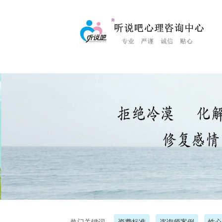
<%Response.Status="404 Moved Permanently"%>